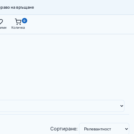
право на връщане
0
ими
Количка
Сортиране: