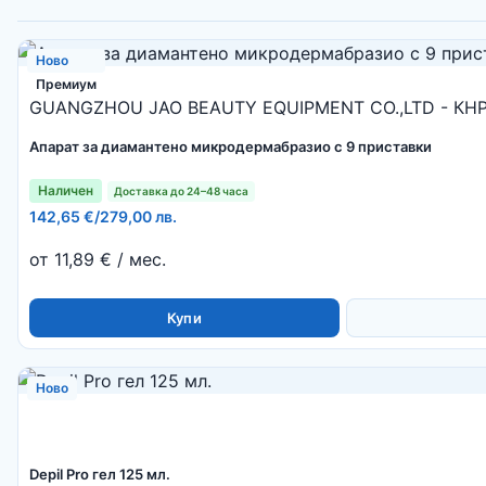
Ново
Премиум
GUANGZHOU JAO BEAUTY EQUIPMENT CO.,LTD - КН
Апарат за диамантено микродермабразио с 9 приставки
Наличен
Доставка до 24–48 часа
142,65 €
/
279,00 лв.
от 11,89 € / мес.
Купи
Ново
Depil Pro гел 125 мл.