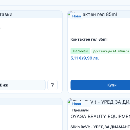
Ново
Р
Контактен гел 85ml
Наличен
Доставка до 24–48 часа
5,11 €
/
9,99 лв.
?
Виж
Купи
Ново
Премиум
OYAGA BEAUTY EQUIPMEN
Silk’n ReVit - УРЕД ЗА ДИА