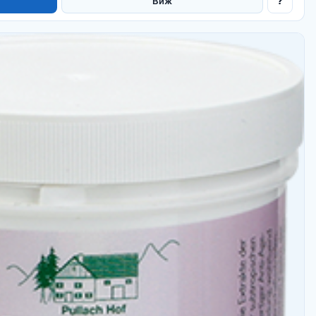
?
Виж