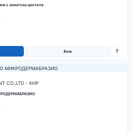
ем с азиатска центела
?
Виж
T CO.,LTD - КНР
КРОДЕРМАБРАЗИО