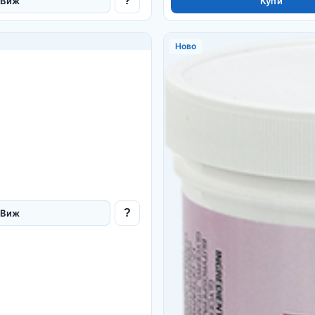
?
Виж
Купи
Ново
?
Виж