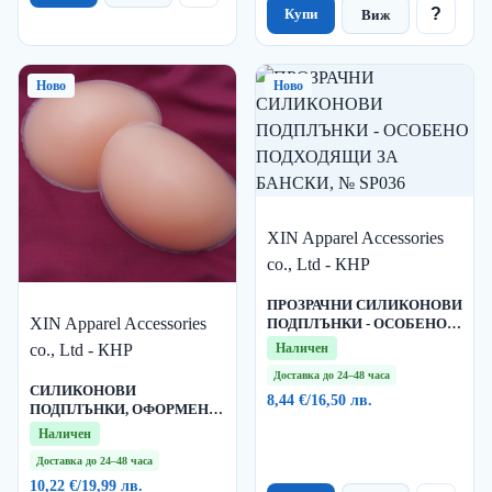
?
Купи
Виж
Ново
Ново
XIN Apparel Accessories
co., Ltd - КНР
ПРОЗРАЧНИ СИЛИКОНОВИ
XIN Apparel Accessories
ПОДПЛЪНКИ - ОСОБЕНО
ПОДХОДЯЩИ ЗА БАНСКИ,
co., Ltd - КНР
Наличен
№ SP036
Доставка до 24–48 часа
СИЛИКОНОВИ
8,44 €
/
16,50 лв.
ПОДПЛЪНКИ, ОФОРМЕНИ
КАТО ЧАШКА НА СУТИЕН,
Наличен
БЕЗ ЗЪРНА - № SP015
Доставка до 24–48 часа
10,22 €
/
19,99 лв.