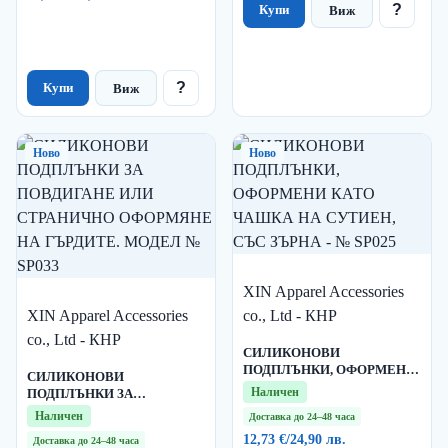
?
Купи
Виж
?
Купи
Виж
Ново
Ново
XIN Apparel Accessories
XIN Apparel Accessories
co., Ltd - КНР
co., Ltd - КНР
СИЛИКОНОВИ
ПОДПЛЪНКИ, ОФОРМЕНИ
СИЛИКОНОВИ
КАТО ЧАШКА НА СУТИЕН,
Наличен
ПОДПЛЪНКИ ЗА
СЪС ЗЪРНА - № SP025
ПОВДИГАНЕ ИЛИ
Наличен
Доставка до 24–48 часа
СТРАНИЧНО ОФОРМЯНЕ
12,73 €
/
24,90 лв.
Доставка до 24–48 часа
НА ГЪРДИТЕ. МОДЕЛ №