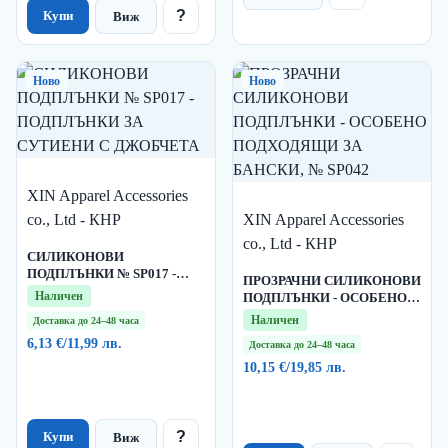
?
Купи
Виж
Ново
Ново
XIN Apparel Accessories
co., Ltd - КНР
XIN Apparel Accessories
co., Ltd - КНР
СИЛИКОНОВИ
ПОДПЛЪНКИ № SP017 -
ПРОЗРАЧНИ СИЛИКОНОВИ
ПОДПЛЪНКИ ЗА СУТИЕНИ
Наличен
ПОДПЛЪНКИ - ОСОБЕНО
С ДЖОБЧЕТА
ПОДХОДЯЩИ ЗА БАНСКИ,
Наличен
Доставка до 24–48 часа
№ SP042
6,13 €
/
11,99 лв.
Доставка до 24–48 часа
10,15 €
/
19,85 лв.
?
Купи
Виж