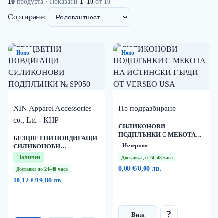
10
продукта
· Показани
1–10
от 10
Сортиране:
Ново
Ново
XIN Apparel Accessories
По подразбиране
co., Ltd - КНР
СИЛИКОНОВИ
ПОДПЛЪНКИ С МЕКОТА
БЕЗЦВЕТНИ ПОВДИГАЩИ
НА ИСТИНСКИ ГЪРДИ ОТ
Изчерпан
СИЛИКОНОВИ
VERSEO USA
ПОДПЛЪНКИ № SP050
Наличен
Доставка до 24–48 часа
0,00 €
/
0,00 лв.
Доставка до 24–48 часа
10,12 €
/
19,80 лв.
?
Виж