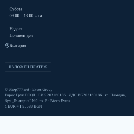
Събота
09:00 – 13:00 часа
Неделя
Почивен ден
България
НАЛОЖЕН ПЛАТЕЖ
© Shop777.net · Evros Group
Еврос Груп ЕООД · ЕИК 203160186 · ДДС BG203160186 · гр. Пловдив,
бул. „България“ №2, вх. Б · Bizco Evros
1 EUR = 1,95583 BGN