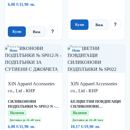
SP033
6,08 €
/
11,90 лв.
?
Купи
Виж
?
Купи
Виж
Ново
Ново
XIN Apparel Accessories
XIN Apparel Accessories
co., Ltd - КНР
co., Ltd - КНР
СИЛИКОНОВИ
БЕЗЦВЕТНИ ПОВДИГАЩИ
ПОДПЛЪНКИ № SP012-N -
СИЛИКОНОВИ
ПОДПЛЪНКИ ЗА СУТИЕНИ
ПОДПЛЪНКИ № SP022
Наличен
Наличен
С ДЖОБЧЕТА
Доставка до 24–48 часа
Доставка до 24–48 часа
6,08 €
/
11,90 лв.
10,17 €
/
19,90 лв.