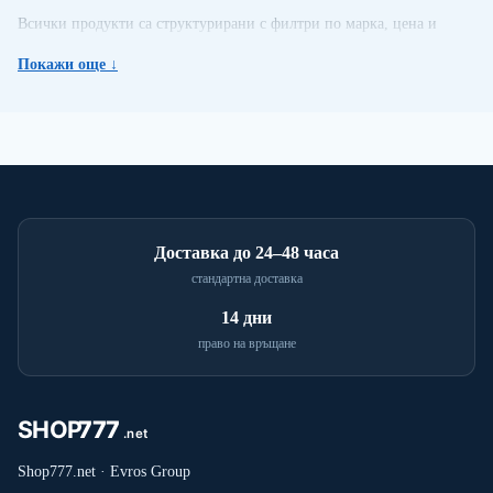
Всички продукти са структурирани с филтри по марка, цена и
наличност.
Покажи още ↓
Поръчките се обработват бързо, с опция за наложен платеж и
фактура с ДДС за фирми.
Доставка до 24–48 часа
стандартна доставка
14 дни
право на връщане
Shop777.net · Evros Group