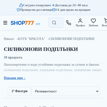
Сигурно пазаруване
Доставка до 24–48 часа
Проверени доставчици
14 дни право на връщане
Профил
Любими
Кол
Начало
КЛУБ "КРАСОТА"
СИЛИКОНОВИ ПОДПЛЪНКИ
СИЛИКОНОВИ ПОДПЛЪНКИ
10 продукта
Хипоалергични и водо устойчиви подплънки за сутиен и бански:
силиконови подплънки, надуваеми подплънки, силиконови чашки.
Покажи още ↓
Сортиране:
Филтри