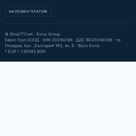
НАЛОЖЕН ПЛАТЕЖ
© Shop777.net · Evros Group
Еврос Груп ЕООД · ЕИК 203160186 · ДДС BG203160186 · гр.
Пловдив, бул. „България“ №2, вх. Б · Bizco Evros
1 EUR = 1,95583 BGN