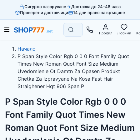
Сигурно пазаруване
Доставка до 24–48 часа
Проверени доставчици
14 дни право на връщане
Профил
Любими
К
Начало
P Span Style Color Rgb 0 0 0 Font Family Quot
Times New Roman Quot Font Size Medium
Uvedomlenie Ot Damtn Za Opasen Produkt
Chetka Za Izpravyane Na Kosa Fast Hair
Straighener Hqt 906 Span P
P Span Style Color Rgb 0 0 0
Font Family Quot Times New
Roman Quot Font Size Medium