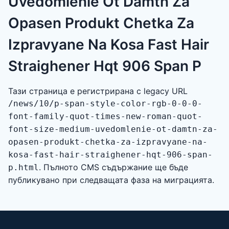
Uvedomlenie Ot Damtn Za
Opasen Produkt Chetka Za
Izpravyane Na Kosa Fast Hair
Straighener Hqt 906 Span P
Тази страница е регистрирана с legacy URL
/news/10/p-span-style-color-rgb-0-0-0-
font-family-quot-times-new-roman-quot-
font-size-medium-uvedomlenie-ot-damtn-za-
opasen-produkt-chetka-za-izpravyane-na-
kosa-fast-hair-straighener-hqt-906-span-
. Пълното CMS съдържание ще бъде
p.html
публикувано при следващата фаза на миграцията.