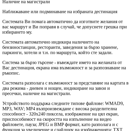
Наличие на магистрали
Наближаване или подминаване на избраната дестинация
Системата Ви помага автоматично да изготвите желания от
вас маршрут и Ви поправя в случай, че допуснете грешка при
избирането му.
Системата автоматично индикира наличието на
бензиностанции, ресторанти, заведения за бързо хранене,
паркинги, хотели и т.н. по маршрута, който сте задали.
Система за бързо търсене - въвеждате името на желаната от
Вас дестинация, екрана има възможност и за разпознаване на
ръкопис.
Системата разполага с възможност за представяне на картата в
два режима - дневен и нощен, индикиране на завои и
пресечки, наличие на магистрали.
Устройството поддържа следните типове файлове: WMAD9,
MP3, WAV; MP4 възпроизвеждане с висока разделителна
способност - 320x240 пиксела, изображение на цял екран,
приспособимост на скоростта на изпълнение на видео
файловете, пауза; JPEG и BMP формат, като разполага и с
функция за увеличение и слайдшоу на изображенията; TXT