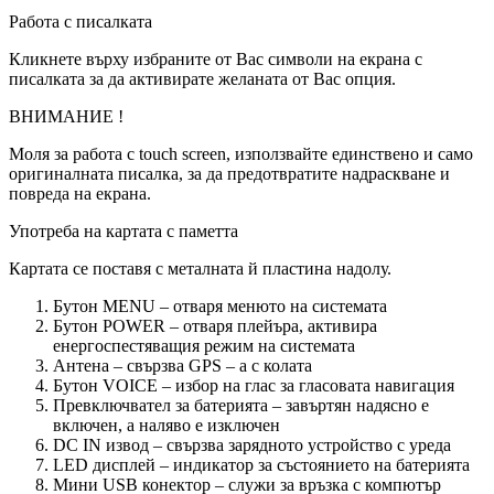
Работа с писалката
Кликнете върху избраните от Вас символи на екрана с
писалката за да активирате желаната от Вас опция.
ВНИМАНИЕ !
Моля за работа с touch screen, използвайте единствено и само
оригиналната писалка, за да предотвратите надраскване и
повреда на екрана.
Употреба на картата с паметта
Картата се поставя с металната й пластина надолу.
Бутон MENU – отваря менюто на системата
Бутон POWER – отваря плейъра, активира
енергоспестяващия режим на системата
Антена – свързва GPS – a с колата
Бутон VOICE – избор на глас за гласовата навигация
Превключвател за батерията – завъртян надясно е
включен, а наляво е изключен
DC IN извод – свързва зарядното устройство с уреда
LED дисплей – индикатор за състоянието на батерията
Мини USB конектор – служи за връзка с компютър