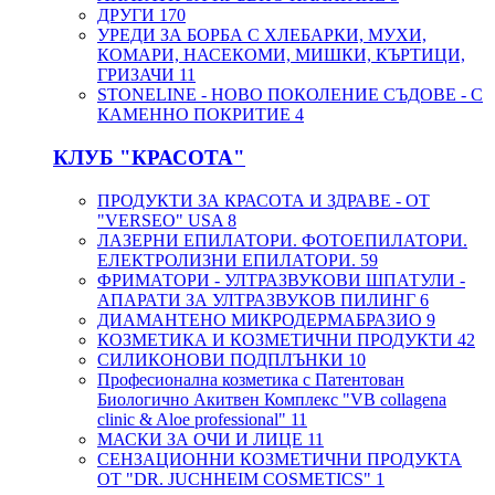
ДРУГИ
170
УРЕДИ ЗА БОРБА С ХЛЕБАРКИ, МУХИ,
КОМАРИ, НАСЕКОМИ, МИШКИ, КЪРТИЦИ,
ГРИЗАЧИ
11
STONELINE - НОВО ПОКОЛЕНИЕ СЪДОВЕ - С
КАМЕННО ПОКРИТИЕ
4
КЛУБ "КРАСОТА"
ПРОДУКТИ ЗА КРАСОТА И ЗДРАВЕ - ОТ
"VERSEO" USA
8
ЛАЗЕРНИ ЕПИЛАТОРИ. ФОТОЕПИЛАТОРИ.
ЕЛЕКТРОЛИЗНИ ЕПИЛАТОРИ.
59
ФРИМАТОРИ - УЛТРАЗВУКОВИ ШПАТУЛИ -
АПАРАТИ ЗА УЛТРАЗВУКОВ ПИЛИНГ
6
ДИАМАНТЕНО МИКРОДЕРМАБРАЗИО
9
КОЗМЕТИКА И КОЗМЕТИЧНИ ПРОДУКТИ
42
СИЛИКОНОВИ ПОДПЛЪНКИ
10
Професионална козметика с Патентован
Биологично Акитвен Комплекс "VB collagena
clinic & Aloe professional"
11
МАСКИ ЗА ОЧИ И ЛИЦЕ
11
СЕНЗАЦИОННИ КОЗМЕТИЧНИ ПРОДУКТА
ОТ "DR. JUCHHEIM COSMETICS"
1