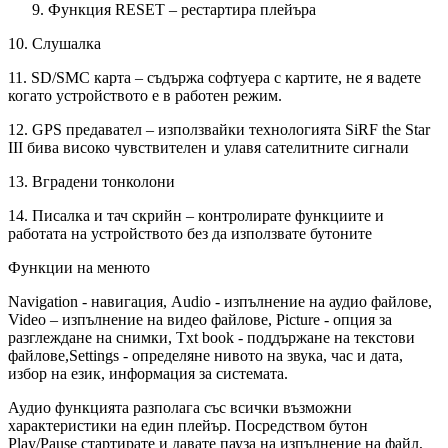
Функция RESET – рестартира плейъра
10. Слушалка
11. SD/SMC карта – съдържа софтуера с картите, не я вадете
когато устройството е в работен режим.
12. GPS предавател – използвайки технологията SiRF the Star
III бива високо чувствителен и улавя сателитните сигнали
13. Вградени тонколони
14. Писалка и тач скрийн – контролирате функциите и
работата на устройството без да използвате бутоните
Функции на менюто
Navigation - навигация, Audio - изпълнение на аудио файлове,
Video – изпълнение на видео файлове, Picture - опция за
разглеждане на снимки, Txt book - поддържане на текстови
файлове,Settings - определяне нивото на звука, час и дата,
избор на език, информация за системата.
Аудио функцията разполага със всички възможни
характеристики на един плейър. Посредством бутон
Play/Pause стартирате и давате пауза на изпълнение на файл,