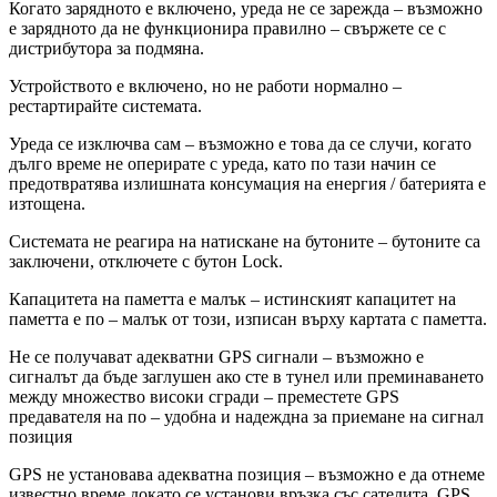
Когато зарядното е включено, уреда не се зарежда – възможно
е зарядното да не функционира правилно – свържете се с
дистрибутора за подмяна.
Устройството е включено, но не работи нормално –
рестартирайте системата.
Уреда се изключва сам – възможно е това да се случи, когато
дълго време не оперирате с уреда, като по тази начин се
предотвратява излишната консумация на енергия / батерията е
изтощена.
Системата не реагира на натискане на бутоните – бутоните са
заключени, отключете с бутон Lock.
Капацитета на паметта е малък – истинският капацитет на
паметта е по – малък от този, изписан върху картата с паметта.
Не се получават адекватни GPS сигнали – възможно е
сигналът да бъде заглушен ако сте в тунел или преминаването
между множество високи сгради – преместете GPS
предавателя на по – удобна и надеждна за приемане на сигнал
позиция
GPS не установава адекватна позиция – възможно е да отнеме
известно време докато се установи връзка със сателита, GPS