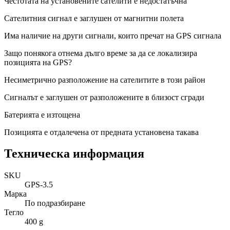
Честотата на установените сателити е недостатъчна
Сателитния сигнал е заглушен от магнитни полета
Има наличие на други сигнали, които пречат на GPS сигнала
Защо понякога отнема дълго време за да се локализира
позицията на GPS?
Несиметрично разположение на сателитите в този район
Сигналът е заглушен от разположените в близост сгради
Батерията е изтощена
Позицията е отдалечена от предната установена такава
Техническа информация
SKU
GPS-3.5
Марка
По подразбиране
Тегло
400 g