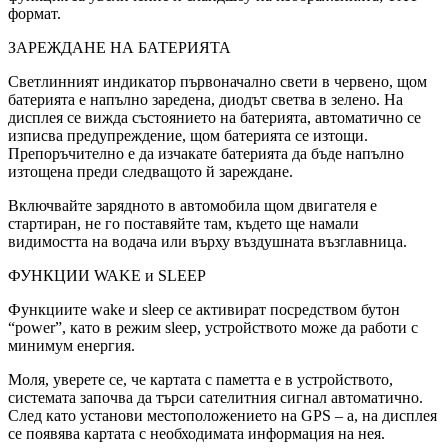
формат.
ЗАРЕЖДАНЕ НА БАТЕРИЯТА
Светлинният индикатор първоначално свети в червено, щом
батерията е напълно заредена, диодът светва в зелено. На
дисплея се вижда състоянието на батерията, автоматично се
изписва предупреждение, щом батерията се изтощи.
Препоръчително е да изчакате батерията да бъде напълно
изтощена преди следващото й зареждане.
Включвайте зарядното в автомобила щом двигателя е
стартиран, не го поставяйте там, където ще намали
видимостта на водача или върху въздушната възглавница.
ФУНКЦИИ WAKE и SLEEP
Функциите wake и sleep се активират посредством бутон
“power”, като в режим sleep, устройството може да работи с
минимум енергия.
Моля, уверете се, че картата с паметта е в устройството,
системата започва да търси сателитния сигнал автоматично.
След като установи местоположението на GPS – a, на дисплея
се появява картата с необходимата информация на нея.