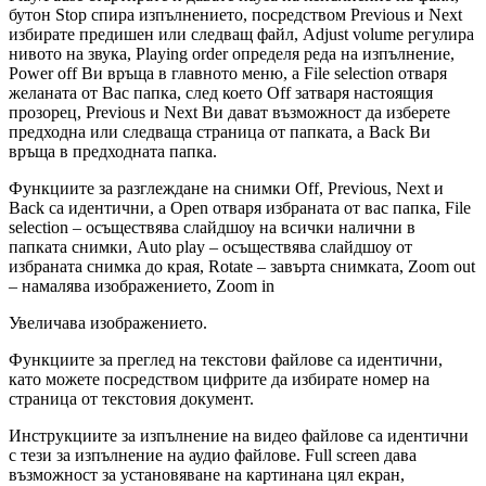
бутон Stop спира изпълнението, посредством Previous и Next
избирате предишен или следващ файл, Adjust volume регулира
нивото на звука, Playing order определя реда на изпълнение,
Power off Ви връща в главното меню, а File selection отваря
желаната от Вас папка, след което Off затваря настоящия
прозорец, Previous и Next Ви дават възможност да изберете
предходна или следваща страница от папката, а Back Ви
връща в предходната папка.
Функциите за разглеждане на снимки Off, Previous, Next и
Back са идентични, а Open отваря избраната от вас папка, File
selection – осъществява слайдшоу на всички налични в
папката снимки, Auto play – осъществява слайдшоу от
избраната снимка до края, Rotate – завърта снимката, Zoom out
– намалява изображението, Zoom in
Увеличава изображението.
Функциите за преглед на текстови файлове са идентични,
като можете посредством цифрите да избирате номер на
страница от текстовия документ.
Инструкциите за изпълнение на видео файлове са идентични
с тези за изпълнение на аудио файлове. Full screen дава
възможност за установяване на картинана цял екран,