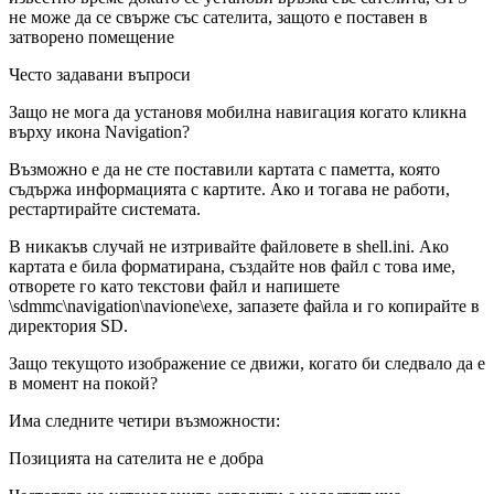
не може да се свърже със сателита, защото е поставен в
затворено помещение
Често задавани въпроси
Защо не мога да установя мобилна навигация когато кликна
върху икона Navigation?
Възможно е да не сте поставили картата с паметта, която
съдържа информацията с картите. Ако и тогава не работи,
рестартирайте системата.
В никакъв случай не изтривайте файловете в shell.ini. Ако
картата е била форматирана, създайте нов файл с това име,
отворете го като текстови файл и напишете
\sdmmc\navigation\navione\exe, запазете файла и го копирайте в
директория SD.
Защо текущото изображение се движи, когато би следвало да е
в момент на покой?
Има следните четири възможности:
Позицията на сателита не е добра