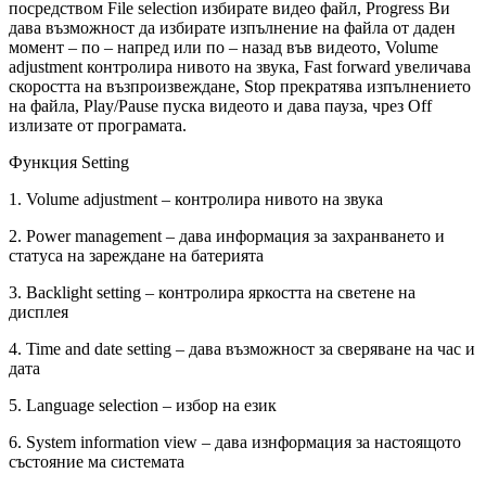
посредством File selection избирате видео файл, Progress Ви
дава възможност да избирате изпълнение на файла от даден
момент – по – напред или по – назад във видеото, Volume
adjustment контролира нивото на звука, Fast forward увеличава
скоростта на възпроизвеждане, Stop прекратява изпълнението
на файла, Play/Pause пуска видеото и дава пауза, чрез Off
излизате от програмата.
Функция Setting
1. Volume adjustment – контролира нивото на звука
2. Power management – дава информация за захранването и
статуса на зареждане на батерията
3. Backlight setting – контролира яркостта на светене на
дисплея
4. Time and date setting – дава възможност за сверяване на час и
дата
5. Language selection – избор на език
6. System information view – дава изнформация за настоящото
състояние ма системата