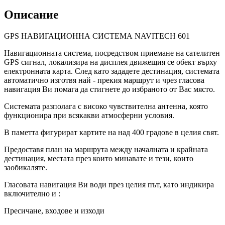
Описание
GPS НАВИГАЦИОННА СИСТЕМА NAVITECH 601
Навигационната система, посредством приемане на сателитен
GPS сигнал, локализира на дисплея движещия се обект върху
електронната карта. След като зададете дестинация, системата
автоматично изготвя най - прекия маршрут и чрез гласова
навигация Ви помага да стигнете до избраното от Вас място.
Системата разполага с високо чувствителна антенна, която
функционира при всякакви атмосферни условия.
В паметта фигурират картите на над 400 градове в целия свят.
Предоставя план на маршрута между началната и крайната
дестинация, местата през които минавате и тези, които
заобикаляте.
Гласовата навигация Ви води през целия път, като индикира
включително и :
Пресичане, входове и изходи