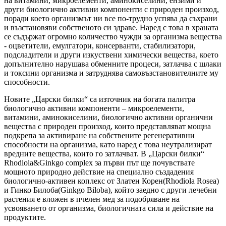
на витамини, микроелементи, аминокиселини, ензими и
други биологично активни компоненти с природен произход,
поради което организмът ни все по-трудно успява да съхрани
и възстановяви собственото си здраве. Наред с това в храната
се съдържат огромно количество чужди за организма вещества
- оцветители, емулгатори, консерванти, стабилизатори,
подсладители и други изкуствени химически вещества, което
допълнително нарушава обменните процеси, затлачва с шлаки
и токсини организма и затруднява самовъзстановителните му
способности.
Новите „Царски билки“ са източник на богата палитра
биологично активни компоненти – микроелементи,
витамини, аминокиселини, биологично активни органични
вещества с природен произход, които представляват мощна
подкрепа за активиране на собствените регенеративни
способности на организма, като наред с това неутрализират
вредните вещества, които го затлачват. В „Царски билки“
Rhodiola&Ginkgo complex за първи път ще почувствате
мощното природно действие на специално създадения
биологично-активен коплекс от Златен Корен(Rhodiola Rosea)
и Гинко Билоба(Ginkgo Biloba), който заедно с други лечебни
растения е вложен в пчелен мед за подобряване на
усвояването от организма, биологичната сила и действие на
продуктите.