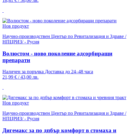
18,41 €
/
36,00 лв.
Нов продукт
Научно-производствен Център по Ревитализация и Здраве /
НПЦРИЗ/ - Русия
Волюстом - ново поколение адсорбиращи
препарати
Наличен за поръчка
Доставка до 24–48 часа
21,99 €
/
43,00 лв.
Нов продукт
Научно-производствен Център по Ревитализация и Здраве /
НПЦРИЗ/ - Русия
Дигемакс за по дпбър комфорт в стомаха и