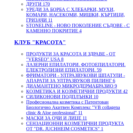
ДРУГИ
170
УРЕДИ ЗА БОРБА С ХЛЕБАРКИ, МУХИ,
КОМАРИ, НАСЕКОМИ, МИШКИ, КЪРТИЦИ,
ГРИЗАЧИ
11
STONELINE - НОВО ПОКОЛЕНИЕ СЪДОВЕ - С
КАМЕННО ПОКРИТИЕ
4
КЛУБ "КРАСОТА"
ПРОДУКТИ ЗА КРАСОТА И ЗДРАВЕ - ОТ
"VERSEO" USA
8
ЛАЗЕРНИ ЕПИЛАТОРИ. ФОТОЕПИЛАТОРИ.
ЕЛЕКТРОЛИЗНИ ЕПИЛАТОРИ.
59
ФРИМАТОРИ - УЛТРАЗВУКОВИ ШПАТУЛИ -
АПАРАТИ ЗА УЛТРАЗВУКОВ ПИЛИНГ
6
ДИАМАНТЕНО МИКРОДЕРМАБРАЗИО
9
КОЗМЕТИКА И КОЗМЕТИЧНИ ПРОДУКТИ
42
СИЛИКОНОВИ ПОДПЛЪНКИ
10
Професионална козметика с Патентован
Биологично Акитвен Комплекс "VB collagena
clinic & Aloe professional"
11
МАСКИ ЗА ОЧИ И ЛИЦЕ
11
СЕНЗАЦИОННИ КОЗМЕТИЧНИ ПРОДУКТА
ОТ "DR. JUCHHEIM COSMETICS"
1