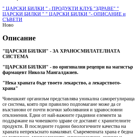
" ЦАРСКИ БИЛКИ " - ПРОДУКТИ
КЛУБ "ЗДРАВЕ"
"
ЦАРСКИ БИЛКИ "
" ЦАРСКИ БИЛКИ "- ОПИСАНИЕ и
СЪВЕТИ
Ново
Описание
"ЦАРСКИ БИЛКИ" - ЗА ХРАНОСМИЛАТЕЛНАТА
СИСТЕМА
"ЦАРСКИ БИЛКИ" - по оригинални рецепри на магистър
фармацевт Никола Мангалджиев.
"Нека храната бъде твоето лекарство, а лекарството-
храна"
Човешкият организъм представлява уникална саморегулираща
се система, която при правилно подпомагане може да се
възстанови от почти всички заболявания и здравословни
отклонения. Едни от най-важните градивни елементи за
поддържане на човешкото здраве се доставят с хранителните
продукти. В последните години биологичните качества на
храната непрекъснато намаляват. Съвременната храна е бедна