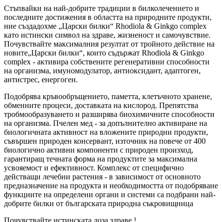
Стъпвайки на най-добрите традиции в билколечението и
последните достижения в областта на природните продукти,
ние създадохме „Царски билки“ Rhodiola & Ginkgo complex
като истински символ на здраве, жизненост и самочувствие.
Почувствайте максималния резултат от тройното действие на
новите„Царски билки“, които съдържат Rhodiola & Ginkgo
complex - активира собствените регенеративни способности
на организма, имуномодулатор, антиоксидант, адаптоген,
антистрес, енергоген.
Подобрява кръвообръщението, паметта, клетъчното хранене,
обменните процеси, доставката на кислород. Препятства
тробмообразуването и разширява биохимичните способности
на организма. Пчелен мед - за допълнително активиране на
биологичната активност на вложените природни продукти,
съвършен природен консервант, източник на повече от 400
биологично активни компоненти с природен произход,
гарантиращ течната форма на продуктите за максимална
усвояемост и ефективност. Комплекс от специфично
действащи лечебни растения - в зависимост от основното
предназначение на продукта и необходимостта от подобряване
функциите на определени органи и системи са подбрани най-
добрите билки от българската природна съкровищница
Почувствайте истинската доза здраве !