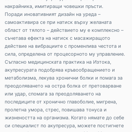
накрайника, имитиращи човешки пръсти.
Поради иновативният дизайн на уреда –
самоактивира се при натиск върху желаната
област от тялото – действието му е комплексно –
съчетава ефекта на натиск с масажиращото
действие на вибрациите с променлива честота и
сила, определена от процесорното му управление.
Съгласно медицинската практика на Изтока,
акупресурата подобрява кръвообращението и
метаболизма, лекува хронични болки и помага за
преодоляването на остра болка от претоварване
или удар, спомага за преодоляването на
последиците от хронично главоболие, мигрена,
пролетна умора, стрес, повишава тонуса и
жизнеността на организма. Когато нямате до себе
си специалист по акупресура, можете постигнете