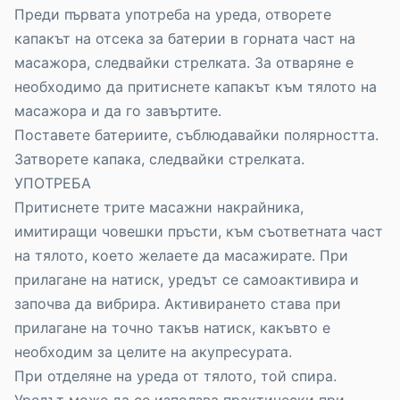
Преди първата употреба на уреда, отворете
капакът на отсека за батерии в горната част на
масажора, следвайки стрелката. За отваряне е
необходимо да притиснете капакът към тялото на
масажора и да го завъртите.
Поставете батериите, съблюдавайки полярността.
Затворете капака, следвайки стрелката.
УПОТРЕБА
Притиснете трите масажни накрайника,
имитиращи човешки пръсти, към съответната част
на тялото, което желаете да масажирате. При
прилагане на натиск, уредът се самоактивира и
започва да вибрира. Активирането става при
прилагане на точно такъв натиск, какъвто е
необходим за целите на акупресурата.
При отделяне на уреда от тялото, той спира.
Уредът може да се използва практически при