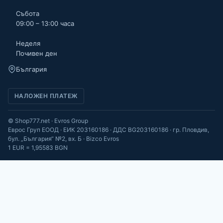
Събота
09:00 – 13:00 часа
Неделя
Почивен ден
България
НАЛОЖЕН ПЛАТЕЖ
© Shop777.net · Evros Group
Еврос Груп ЕООД · ЕИК 203160186 · ДДС BG203160186 · гр. Пловдив,
бул. „България“ №2, вх. Б · Bizco Evros
1 EUR = 1,95583 BGN