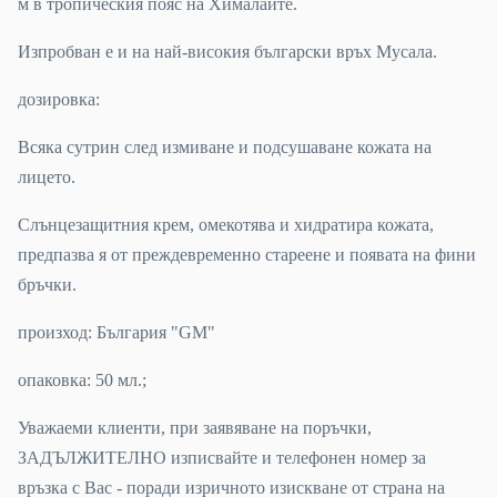
м в тропическия пояс на Хималаите.
Изпробван е и на най-високия български връх Мусала.
дозировка:
Всяка сутрин след измиване и подсушаване кожата на
лицето.
Слънцезащитния крем, омекотява и хидратира кожата,
предпазва я от преждевременно стареене и появата на фини
бръчки.
произход: България "GM"
опаковка: 50 мл.;
Уважаеми клиенти, при заявяване на поръчки,
ЗАДЪЛЖИТЕЛНО изписвайте и телефонен номер за
връзка с Вас - поради изричното изискване от страна на