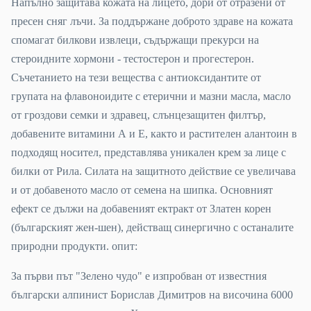
Напълно защитава кожата на лицето, дори от отразени от
пресен сняг лъчи. За поддържане доброто здраве на кожата
спомагат билкови извлеци, съдържащи прекурси на
стероидните хормони - тестостерон и прогестерон.
Съчетанието на тези вещества с антиоксидантите от
групата на флавоноидите с етерични и мазни масла, масло
от гроздови семки и здравец, слънцезащитен филтър,
добавените витамини А и Е, както и растителен алантоин в
подходящ носител, представлява уникален крем за лице с
билки от Рила. Силата на защитното действие се увеличава
и от добавеното масло от семена на шипка. Основният
ефект се дължи на добавеният ектракт от Златен корен
(българският жен-шен), действащ синергично с останалите
природни продукти. опит:
За първи път "Зелено чудо" е изпробван от известния
български алпинист Борислав Димитров на височина 6000