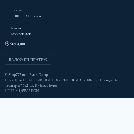
Събота
09:00 – 13:00 часа
Неделя
Почивен ден
България
НАЛОЖЕН ПЛАТЕЖ
© Shop777.net · Evros Group
Еврос Груп ЕООД · ЕИК 203160186 · ДДС BG203160186 · гр. Пловдив, бул.
„България“ №2, вх. Б · Bizco Evros
1 EUR = 1,95583 BGN