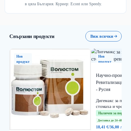
в цяла България. Куриер: Econt или Speedy.
Свързани продукти
Виж всички
Нов
Нов
продукт
продукт
Научно-производ
Ревитализация и
- Русия
Дигемакс за по дп
стомаха и чревния
Наличен за поръчка
Доставка до 24–48 часа
18,41 €
/
36,00 лв.