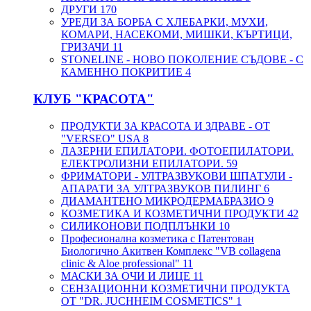
ДРУГИ
170
УРЕДИ ЗА БОРБА С ХЛЕБАРКИ, МУХИ,
КОМАРИ, НАСЕКОМИ, МИШКИ, КЪРТИЦИ,
ГРИЗАЧИ
11
STONELINE - НОВО ПОКОЛЕНИЕ СЪДОВЕ - С
КАМЕННО ПОКРИТИЕ
4
КЛУБ "КРАСОТА"
ПРОДУКТИ ЗА КРАСОТА И ЗДРАВЕ - ОТ
"VERSEO" USA
8
ЛАЗЕРНИ ЕПИЛАТОРИ. ФОТОЕПИЛАТОРИ.
ЕЛЕКТРОЛИЗНИ ЕПИЛАТОРИ.
59
ФРИМАТОРИ - УЛТРАЗВУКОВИ ШПАТУЛИ -
АПАРАТИ ЗА УЛТРАЗВУКОВ ПИЛИНГ
6
ДИАМАНТЕНО МИКРОДЕРМАБРАЗИО
9
КОЗМЕТИКА И КОЗМЕТИЧНИ ПРОДУКТИ
42
СИЛИКОНОВИ ПОДПЛЪНКИ
10
Професионална козметика с Патентован
Биологично Акитвен Комплекс "VB collagena
clinic & Aloe professional"
11
МАСКИ ЗА ОЧИ И ЛИЦЕ
11
СЕНЗАЦИОННИ КОЗМЕТИЧНИ ПРОДУКТА
ОТ "DR. JUCHHEIM COSMETICS"
1