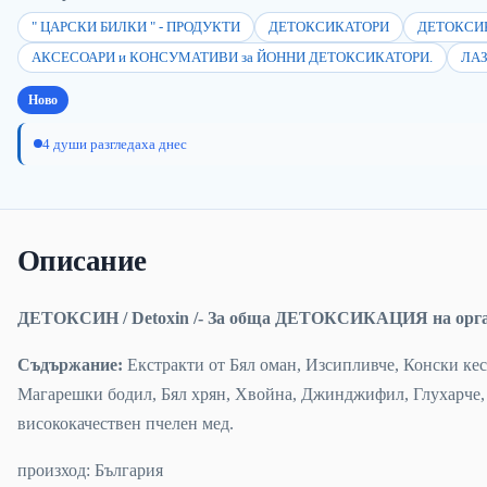
" ЦАРСКИ БИЛКИ " - ПРОДУКТИ
ДЕТОКСИКАТОРИ
ДЕТОКСИ
АКСЕСОАРИ и КОНСУМАТИВИ за ЙОННИ ДЕТОКСИКАТОРИ.
ЛА
Ново
4 души разгледаха днес
Описание
ДЕТОКСИН / Detoxin /- За обща ДЕТОКСИКАЦИЯ на орг
Съдържание:
Екстракти от Бял оман, Изсипливче, Конски кес
Магарешки бодил, Бял хрян, Хвойна, Джинджифил, Глухарче, 
висококачествен пчелен мед.
произход: България