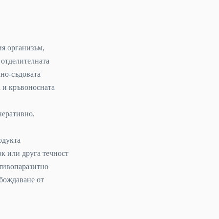
ия организъм,
 отделителната
чно-съдовата
а и кръвоносната
неративно,
одукта
сок или друга течност
отивопаразитно
обождаване от