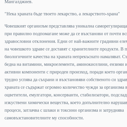
Мангалджиев.
"Нека храната бъде твоето лекарство, а лекарството-храна"
Човешкият организъм представлява уникална саморегулираща 
при правилно подпомагане може да се възстанови от почти вс
здравословни отклонения. Едни от най-важните градивни еле
на човешкото здраве се доставят с хранителните продукти. В
биологичните качества на храната непрекъснато намаляват. С
бедна на витамини, микроелементи, аминокиселини, ензими 
активни компоненти с природен произход, поради което орган
трудно успява да съхрани и възстановяви собственото си здрав
храната се съдържат огромно количество чужди за организма 
оцветители, емулгатори, консерванти, стабилизатори, подслад
изкуствени химически вещества, което допълнително наруша
процеси, затлачва с шлаки и токсини организма и затруднява
самовъзстановителните му способности.