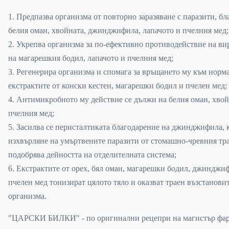
1. Предпазва организма от повторно заразяване с паразити, бл
белия оман, хвойната, джинджифила, лапачото и пчелния мед;
2. Укрепва организма за по-ефективно противодействие на ви
на магарешкия бодил, лапачото и пчелния мед;
3. Регенерира организма и спомага за връщането му към норма
екстрактите от конски кестен, магарешки бодил и пчелен мед;
4. Антимикробното му действие се дължи на белия оман, хвой
пчелния мед;
5. Засилва се перисталтиката благодарение на джинджифила, к
изхвърляне на умъртвените паразити от стомашно-чревния тра
подобрява дейността на отделителната система;
6. Екстрактите от орех, бял оман, магарешки бодил, джинджиф
пчелен мед тонизират цялото тяло и оказват траен възстанови
организма.
"ЦАРСКИ БИЛКИ" - по оригинални рецепри на магистър фа