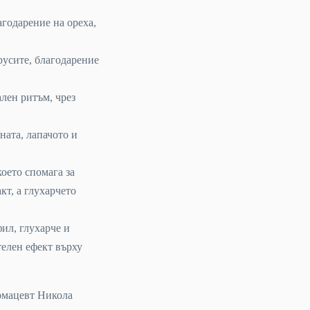
агодарение на ореха,
русите, благодарение
лен ритъм, чрез
ната, лапачото и
оето спомага за
кт, а глухарчето
ил, глухарче и
телен ефект върху
рмацевт Никола