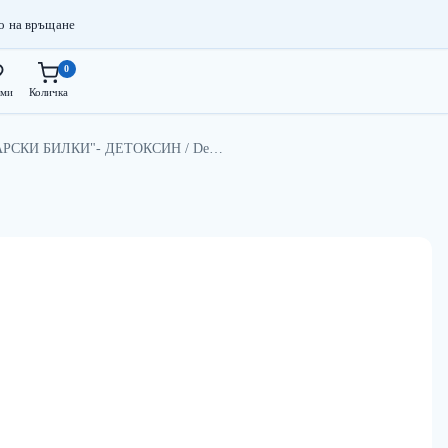
о на връщане
0
ми
Количка
АРСКИ БИЛКИ"- ДЕТОКСИН / De…