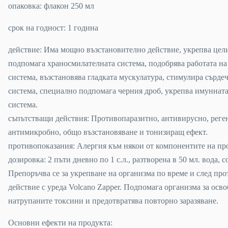
опаковка: флакон 250 мл
срок на годност: 1 година
действие: Има мощно възстановително действие, укрепва цел
подпомага храносмилателната система, подобрява работата на
система, възстановява гладката мускулатура, стимулира сърде
система, специално подпомага черния дроб, укрепва имуннат
система.
съпътстващи действия: Противопаразитно, антивирусно, реге
антимикробно, общо възстановяване и тонизиращ ефект.
противопоказания: Алергия към някои от компонентите на пр
дозировка: 2 пъти дневно по 1 с.л., разтворена в 50 мл. вода, 
Препоръчва се за укрепване на организма по време и след пр
действие с уреда Volcano Zapper. Подпомага организма за осв
натрупаните токсини и предотвратява повторно заразяване.
Основни ефекти на продукта: