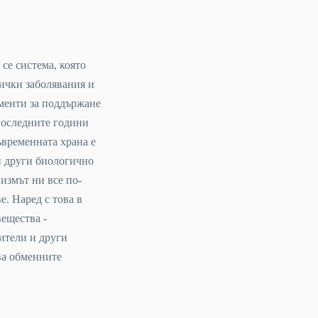
се система, която
ички заболявания и
менти за поддържане
 последните години
ъвременната храна е
и други биологично
измът ни все по-
е. Наред с това в
вещества -
ители и други
ва обменните