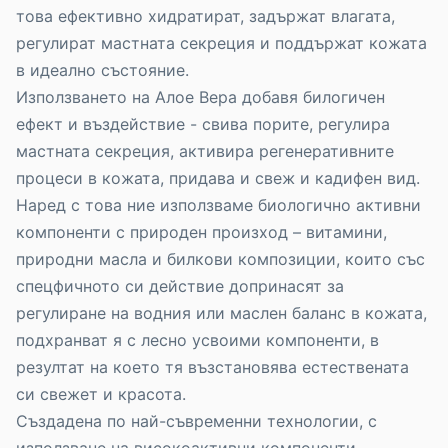
това ефективно хидратират, задържат влагата,
регулират мастната секреция и поддържат кожата
в идеално състояние.
Използването на Алое Вера добавя билогичен
ефект и въздействие - свива порите, регулира
мастната секреция, активира регенеративните
процеси в кожата, придава и свеж и кадифен вид.
Наред с това ние използваме биологично активни
компоненти с природен произход – витамини,
природни масла и билкови композиции, които със
спецфичното си действие допринасят за
регулиране на водния или маслен баланс в кожата,
подхранват я с лесно усвоими компоненти, в
резултат на което тя възстановява естествената
си свежет и красота.
Създадена по най-съвременни технологии, с
използване на високоактивни компоненти,