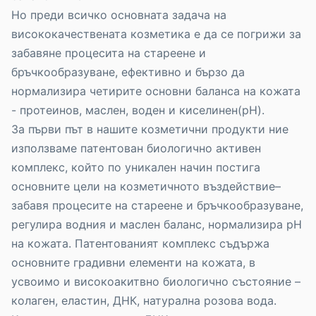
Но преди всичко основната задача на
висококачествената козметика е да се погрижи за
забавяне процесита на стареене и
бръчкообразуване, ефективно и бързо да
нормализира четирите основни баланса на кожата
- протеинов, маслен, воден и киселинен(рH).
За първи път в нашите козметични продукти ние
използваме патентован биологично активен
комплекс, който по уникален начин постига
основните цели на козметичното въздействие–
забавя процесите на стареене и бръчкообразуване,
регулира водния и маслен баланс, нормализира рH
на кожата. Патентованият комплекс съдържа
основните градивни елементи на кожата, в
усвоимо и високоакитвно биологично състояние –
колаген, еластин, ДНК, натурална розова вода.