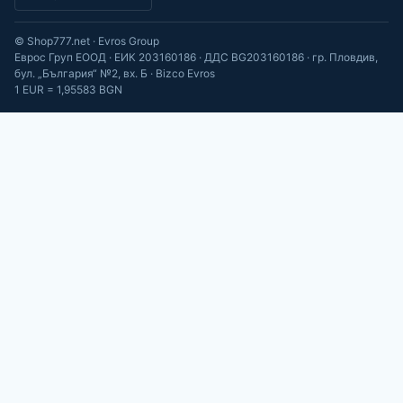
© Shop777.net · Evros Group
Еврос Груп ЕООД · ЕИК 203160186 · ДДС BG203160186 · гр. Пловдив,
бул. „България“ №2, вх. Б · Bizco Evros
1 EUR = 1,95583 BGN