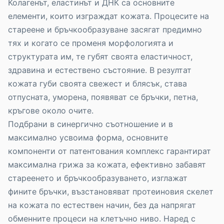
Колагенът, еластинът и ДНК са основните
елементи, които изграждат кожата. Процесите на
стареене и бръчкообразуване засягат предимно
тях и когато се променя морфологията и
структурата им, те губят своята еластичност,
здравина и естествено състояние. В резултат
кожата губи своята свежест и блясък, става
отпусната, уморена, появяват се бръчки, петна,
кръгове около очите.
Подбрани в синергично съотношение и в
максимално усвоима форма, основните
компоненти от патентования комплекс гарантират
максимална грижа за кожата, ефективно забавят
стареенето и бръчкообразуването, изглажат
фините бръчки, възстановяват протеиновия скелет
на кожата по естествен начин, без да напрягат
обменните процеси на клетъчно ниво. Наред с