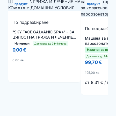
продукт
продукт
По подразбиране
По подразбир
"SKY FACE GALVANIC SPA+" - ЗА
ЦЯЛОСТНА ГРИЖА И ЛЕЧЕНИЕ
Машина за маск
НА КОЖАТА В ДОМАШНИ
пароозонатор - 
Изчерпан
Доставка до 24–48 часа
УСЛОВИЯ.
за колагенови м
0,00 €
Наличен за поръч
пароозонатор
Доставка до 24–48 ча
0,00 лв.
99,70 €
195,00 лв.
от 8,31 € / мес.