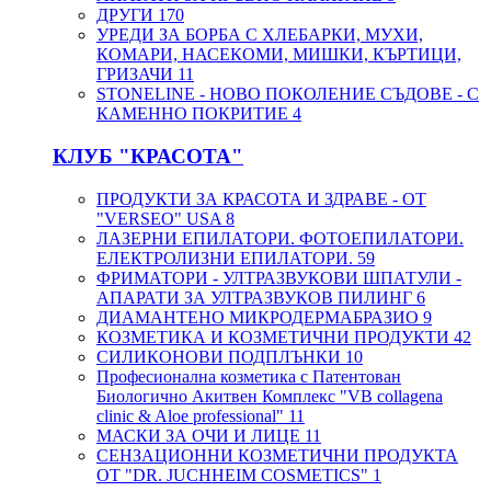
ДРУГИ
170
УРЕДИ ЗА БОРБА С ХЛЕБАРКИ, МУХИ,
КОМАРИ, НАСЕКОМИ, МИШКИ, КЪРТИЦИ,
ГРИЗАЧИ
11
STONELINE - НОВО ПОКОЛЕНИЕ СЪДОВЕ - С
КАМЕННО ПОКРИТИЕ
4
КЛУБ "КРАСОТА"
ПРОДУКТИ ЗА КРАСОТА И ЗДРАВЕ - ОТ
"VERSEO" USA
8
ЛАЗЕРНИ ЕПИЛАТОРИ. ФОТОЕПИЛАТОРИ.
ЕЛЕКТРОЛИЗНИ ЕПИЛАТОРИ.
59
ФРИМАТОРИ - УЛТРАЗВУКОВИ ШПАТУЛИ -
АПАРАТИ ЗА УЛТРАЗВУКОВ ПИЛИНГ
6
ДИАМАНТЕНО МИКРОДЕРМАБРАЗИО
9
КОЗМЕТИКА И КОЗМЕТИЧНИ ПРОДУКТИ
42
СИЛИКОНОВИ ПОДПЛЪНКИ
10
Професионална козметика с Патентован
Биологично Акитвен Комплекс "VB collagena
clinic & Aloe professional"
11
МАСКИ ЗА ОЧИ И ЛИЦЕ
11
СЕНЗАЦИОННИ КОЗМЕТИЧНИ ПРОДУКТА
ОТ "DR. JUCHHEIM COSMETICS"
1