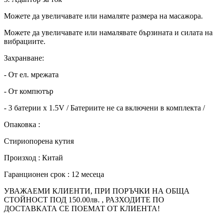
Можете да увеличавате или намаляте размера на масажора.
Можете да увеличавате или намалявате бързината и силата на
вибрациите.
Захранване:
- От ел. мрежата
- От компютър
- 3 батерии х 1.5V / Батериите не са включени в комплекта /
Опаковка :
Стириопорена кутия
Произход : Китай
Гаранционен срок : 12 месеца
УВАЖАЕМИ КЛИЕНТИ, ПРИ ПОРЪЧКИ НА ОБЩА
СТОЙНОСТ ПОД 150.00лв. , РАЗХОДИТЕ ПО
ДОСТАВКАТА СЕ ПОЕМАТ ОТ КЛИЕНТА!