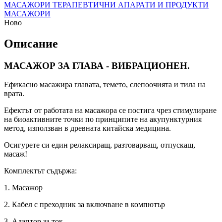
МАСАЖОРИ
ТЕРАПЕВТИЧНИ АПАРАТИ И ПРОДУКТИ
МАСАЖОРИ
Ново
Описание
МАСАЖОР ЗА ГЛАВА - ВИБРАЦИОНЕН.
Ефикасно масажира главата, темето, слепоочията и тила на
врата.
Ефектът от работата на масажора се постига чрез стимулиране
на биоактивните точки по принципите на акупунктурния
метод, използван в древната китайска медицина.
Осигурете си един релаксиращ, разтоварващ, отпускащ,
масаж!
Комплектът съдържа:
1. Масажор
2. Кабел с преходник за включване в компютър
3. Адаптор за ток