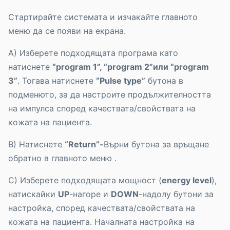
Стартирайте системата и изчакайте главното
меню да се появи на екрана.
A) Изберете подходящата програма като
натиснете
“program 1”, “program 2”или “program
3”
. Тогава натиснете
“Pulse type”
бутона в
подменюто, за да настроите продължителността
на импулса според качествата/свойствата на
кожата на пациента.
B) Натиснете
“Return”-
Върни бутона за връщане
обратно в главното меню .
C) Изберете подходящата мощност (
energy level
),
натискайки
UP
-нагоре и
DOWN
-надолу бутони за
настройка, според качествата/свойствата на
кожата на пациента. Началната настройка на