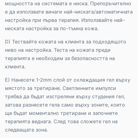
мощността на системата е ниска. Препоръчително
е да използвате винаги най-ниската/автоматичната
настройка при първа терапия. Използвайте най-
ниската настройка за по-тъмна кожа.
D) Тествайте кожата на клиента за подходящото
ниво на настройка. Теста на кожата преди
терапията е необходим за безопасността на
клиента.
E) Нанесете 1-2mm слой от охлаждащия гел върху
мястото за третиране. Светлинните импулси
трябва да бъдат изстреляни върху студения гел,
затова разнесете гела само върху зоните, които
ще бъдат моментално третирани и започнете
терапията веднага. След това сложете гел на
следващата зона.