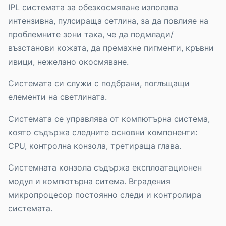
IPL системата за обезкосмяване използва
интензивна, пулсираща сетлина, за да повлияе на
проблемните зони така, че да подмлади/
възстанови кожата, да премахне пигменти, кръвни
ивици, нежелано окосмяване.
Системата си служи с подбрани, поглъщащи
елементи на светлината.
Системата се управлява от компютърна система,
която съдържа следните основни компоненти:
CPU, контролна конзола, третираща глава.
Системната конзола съдържа експлоатационен
модул и компютърна ситема. Вградения
микропроцесор постоянно следи и контролира
системата.