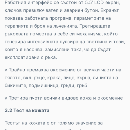
Работния интерфейс се състои от 5.5’ LCD екран,
ключов превключвател и авариен бутон. Екранът
показва работната програма, параметрите на
терапията и броя на лъченията. Третиращата
ръкохвата помества в себе си механизма, който
генерира интензивната пулсираща светлина и този,
който я насочва, замислени така, че да бъдат
експлоатирани с ръка.
v Трайно премахва окосмение от всички части на
тялото, вкл. ръце, крака, лице, зърна, линията на
бикините, подмишница, гръди, гръб
v Третира пчоти всички видове кожа и окосмение
3.2 Тест на кожата
Тестът на кожата е от голямо значение за