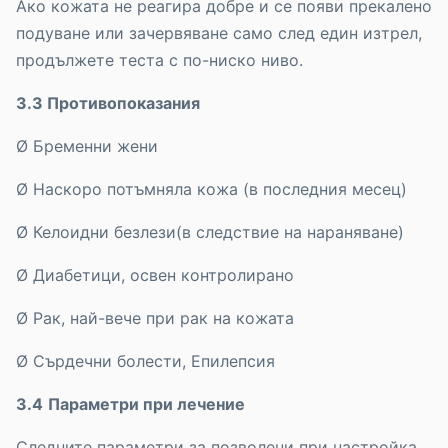
Ако кожата не реагира добре и се появи прекалено
подуване или зачервяване само след един изтрел,
продължете теста с по-ниско ниво.
3.3 Противопоказания
Ø Бременни жени
Ø Наскоро потъмняла кожа (в последния месец)
Ø Келоидни безлези(в следствие на нараняване)
Ø Диабетици, освен контролирано
Ø Рак, най-вече при рак на кожата
Ø Сърдечни болести, Епилепсия
3.4
Параметри при лечение
Следните параметри за позволени при настройка