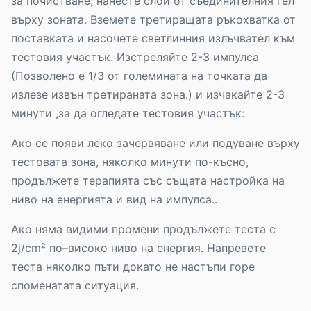
за почистване; нанесте слой от съединителния гел
върху зоната. Вземете третиращата ръкохватка от
поставката и насочете светлинния излъчвател към
тестовия участък. Изстреляйте 2-3 импулса
(Позволено е 1/3 от големината на точката да
излезе извън третираната зона.) и изчакайте 2-3
минути ,за да огледате тестовия участък:
Ако се появи леко зачервяване или подуване върху
тестовата зона, няколко минути по-късно,
продължете терапията със същата настройка на
ниво на енергията и вид на импулса..
Ако няма видими промени продължете теста с
2j/cm² по–високо ниво на енергия. Напревете
теста няколко пъти докато не настъпи горе
споменатата ситуация.