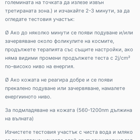
големината на точката да излезе извън
третираната зона.) и изчакайте 2-3 минути, за да
огледате тестовия участък:
Ø Ако до няколко минути се появи подуване и/или
зачервяване около фоликулите на космите,
продължете терапията със същите настройки, ако
няма видими промени продължете теста с 2j/cm²
по–високо ниво на енергия.
Ø Ако кожата не реагира добре и се появи
прекалено подуване или зачервяване, намалете
енергииното ниво.
За подмладяване на кожата (560-1200nm дължина
на вълната)
Изчистете тестовия участък с чиста вода и мляко