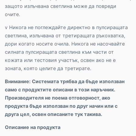
защото излъчвана светлина може да повреди
очите.
v Никога не поглеждайте директно в пулсиращата
светлина, излъчвана от третиращата ръкохватка,
дори когато носите очила. Никога не насочвайте
силната пулсиращата светлина към части от
кожата или тестовия участък, освен ако не е
зоната, която целите да третирате.
Внимание: Системата трябва да бъде използван
само с продуктите описани в този наръчник.
Производителя не поема отговорност, ако
продукта бъде използван по друг начин или с
друга цел, освен описаните тук такива.
Описание на продукта