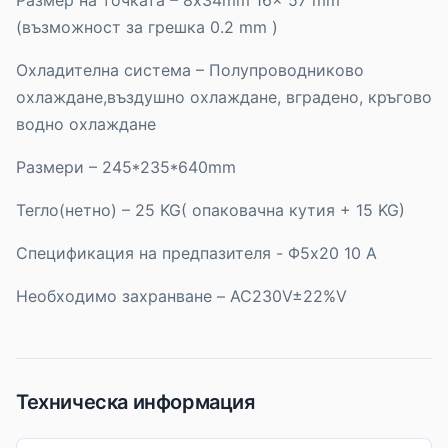
Размер на точката – 8x34mm 16x 57 mm
(възможност за грешка 0.2 mm )
Охладителна система – Полупроводниково
охлаждане,въздушно охлаждане, вградено, кръгово
водно охлаждане
Размери – 245*235*640mm
Тегло(нетно) – 25 KG( опаковачна кутия + 15 KG)
Спецификация на предпазителя - Φ5x20 10 А
Необходимо захранване – AC230V±22%V
Техническа информация