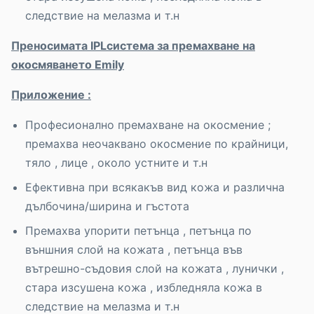
следствие на мелазма и т.н
Преносимата
IPL
система за премахване на
окосмяването
Emily
Приложение :
Професионално премахване на окосмение ;
премахва неочаквано окосмение по крайници,
тяло , лице , около устните и т.н
Ефективнa при всякакъв вид кожа и различна
дълбочина/ширина и гъстота
Премахва упорити петънца , петънца по
външния слой на кожата , петънца във
вътрешно-съдовия слой на кожата , лунички ,
стара изсушена кожа , избледняла кожа в
следствие на мелазма и т.н