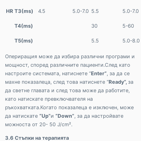
HR
Т3(
ms)
4.5
5.0-7.0
5.5
5.0-7.0
Т4(
ms)
30
5-60
Т5(
ms)
5.5
5.0-8.0
Опериращия може да избира различни програми и
мощност, според различните пациенти.След като
настроите системата, натиснете “
Enter”
, за да се
махне показалеца, след това натиснете “
Ready”,
за
да светне главата и след това може да работите,
като натискате превключвателя на
ръкохватката.Когато показалеца е изключен, може
да натискате
“Up”
и
“Down”
, за да настройвате
можноста от 20- 50 J/cm².
3.6 Стъпки на терапията