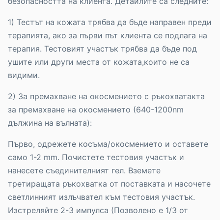
безопасността на клиента. Детайлите са следните:
1) Тестът на кожата трябва да бъде направен преди
терапията, ако за първи път клиента се подлага на
терапия. Тестовият участък трябва да бъде под
ушите или други места от кожата,които не са
видими.
2) За премахване на окосмението с ръкохватакта
за премахване на окосмението (640-1200nm
дължина на вълната):
Първо, одрежете косъма/окосмението и оставете
само 1-2 mm. Почистете тестовия участък и
нанесете съединителният гел. Вземете
третиращата ръкохватка от поставката и насочете
светлинният излъчвател към тестовия участък.
Изстреляйте 2-3 импулса (Позволено е 1/3 от