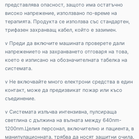
представлява опасност, защото има остатъчно
високо напрежение, използвано по-време на
терапията. Продукта се използва със стандартен,
трифазен захранващ кабел, който е зазимен.
v Преди да включите машината проверете дали
напрежението на захранването отговаря на това,
което е изписано на обозначителната табелка на
системата.
v Не включвайте много електрони средства в един
контакт, може да предизвикат пожар или късо
съединение.
v Системата излъчва интензивна, пулсираща
светлина с дължина на вълната между 640nm-
1200nm.Целия персонал, включителнo и пациента, в
манипулационната, трябва да носят защитни очила,