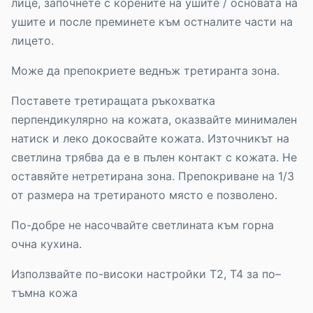
лице, започнете с корените на ушите / основата на
ушите и после преминете към остналите части на
лицето.
Може да препокриете веднъж третиранта зона.
Поставете третиращата ръкохватка
перпендикулярно на кожата, оказвайте минимален
натиск и леко докосвайте кожата. Източникът на
светлина трябва да е в пълен контакт с кожата. Не
оставяйте нетретирана зона. Препокриване на 1/3
от размера на третираното място е позволено.
По-добре не насочвайте светлината към горна
очна кухина.
Използвайте по-високи настройки T2, Т4 за по–
тъмна кожа