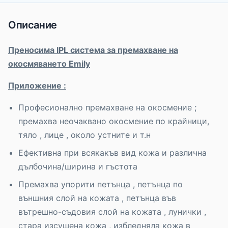
Описание
Преносима
IPL
система за премахване на
окосмяването
Emily
Приложение :
Професионално премахване на окосмение ;
премахва неочаквано окосмение по крайници,
тяло , лице , около устните и т.н
Ефективнa при всякакъв вид кожа и различна
дълбочина/ширина и гъстота
Премахва упорити петънца , петънца по
външния слой на кожата , петънца във
вътрешно-съдовия слой на кожата , лунички ,
стара изсушена кожа , избледняла кожа в