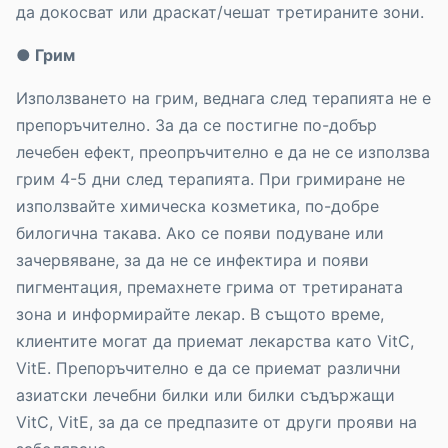
да докосват или драскат/чешат третираните зони.
● Грим
Използването на грим, веднага след терапията не е
препоръчително. За да се постигне по-добър
лечебен ефект, преопръчително е да не се използва
грим 4-5 дни след терапията. При гримиране не
използвайте химическа козметика, по-добре
билогична такава. Ако се появи подуване или
зачервяване, за да не се инфектира и появи
пигментация, премахнете грима от третираната
зона и информирайте лекар. В същото време,
клиентите могат да приемат лекарства като VitC,
VitE. Препоръчително е да се приемат различни
азиатски лечебни билки или билки съдържащи
VitC, VitE, за да се предпазите от други прояви на