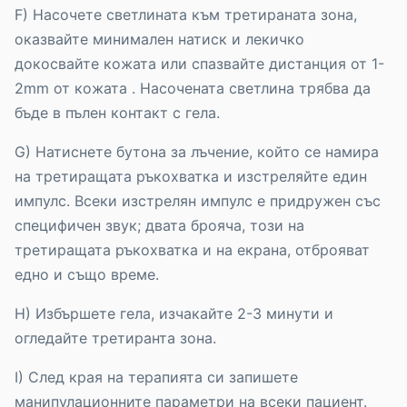
F) Насочете светлината към третираната зона,
оказвайте минимален натиск и лекичко
докосвайте кожата или спазвайте дистанция от 1-
2mm от кожата . Насочената светлина трябва да
бъде в пълен контакт с гела.
G) Натиснете бутона за лъчение, който се намира
на третиращата ръкохватка и изстреляйте един
импулс. Всеки изстрелян импулс е придружен със
специфичен звук; двата брояча, този на
третиращата ръкохватка и на екрана, отброяват
едно и също време.
H) Избършете гела, изчакайте 2-3 минути и
огледайте третиранта зона.
I) След края на терапията си запишете
манипулационните параметри на всеки пациент.