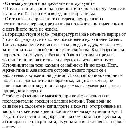
• Отнема умората и напрежението в мускулите
• Помага за отделянето на излишните течности от мускулите и
тъканите и бързото им извеждане от организма
• Отстранява напрежението и стреса, неутрализира
негативната енергия, предизвиква положителни изменения в
енергийното поле на човека
За горещия стоун масаж (температурата на камъните варира от
45 до 55 градуса) се използва обикновено вулканичен базалт.
Той съдържа петте елемента - огън, вода, въздух, метал, земя,
затова притежава особено полезни свойства. Благодарение на
порестата си структура базалтът бавно изстива и предава
топлината и положителна си енергия на човешкото тяло.
Източниците на тези камъни са най-вече Индонезия, Перу,
Аржентина и Хавайските острови, където преди се е
наблюдавала вулканична дейност. Базалтът обикновено не се
подлага на допълнителна обработка, защото се смята, че
шлифованият от водата и вятъра камък е акумулирал част от
природната енергия.
Особено ефективен е масажът, при който се използват
последователно горещи и хладни камъни. Това води до
свиване на съдовете и капилярите в кожата, отстраняване на
застоялата венозна кръв и повишаване на мускулния тонус. В
резултат се постига подобряване на обмяната на веществата,
активират се ендокринната, имунната и вегетативната нервна
система.