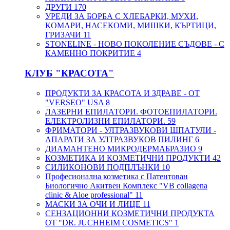
ДРУГИ
170
УРЕДИ ЗА БОРБА С ХЛЕБАРКИ, МУХИ,
КОМАРИ, НАСЕКОМИ, МИШКИ, КЪРТИЦИ,
ГРИЗАЧИ
11
STONELINE - НОВО ПОКОЛЕНИЕ СЪДОВЕ - С
КАМЕННО ПОКРИТИЕ
4
КЛУБ "КРАСОТА"
ПРОДУКТИ ЗА КРАСОТА И ЗДРАВЕ - ОТ
"VERSEO" USA
8
ЛАЗЕРНИ ЕПИЛАТОРИ. ФОТОЕПИЛАТОРИ.
ЕЛЕКТРОЛИЗНИ ЕПИЛАТОРИ.
59
ФРИМАТОРИ - УЛТРАЗВУКОВИ ШПАТУЛИ -
АПАРАТИ ЗА УЛТРАЗВУКОВ ПИЛИНГ
6
ДИАМАНТЕНО МИКРОДЕРМАБРАЗИО
9
КОЗМЕТИКА И КОЗМЕТИЧНИ ПРОДУКТИ
42
СИЛИКОНОВИ ПОДПЛЪНКИ
10
Професионална козметика с Патентован
Биологично Акитвен Комплекс "VB collagena
clinic & Aloe professional"
11
МАСКИ ЗА ОЧИ И ЛИЦЕ
11
СЕНЗАЦИОННИ КОЗМЕТИЧНИ ПРОДУКТА
ОТ "DR. JUCHHEIM COSMETICS"
1