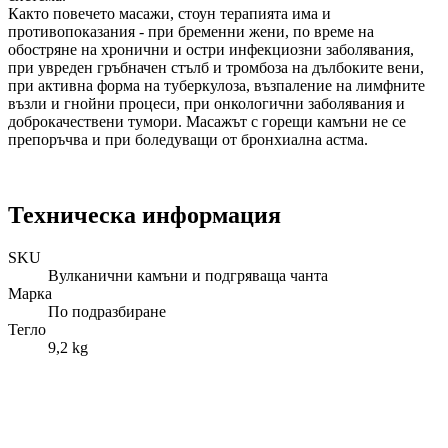
Както повечето масажи, стоун терапията има и
противопоказания - при бременни жени, по време на
обостряне на хронични и остри инфекциозни заболявания,
при увреден гръбначен стълб и тромбоза на дълбоките вени,
при активна форма на туберкулоза, възпаление на лимфните
възли и гнойни процеси, при онкологични заболявания и
доброкачествени тумори. Масажът с горещи камъни не се
препоръчва и при боледуващи от бронхиална астма.
Техническа информация
SKU
Вулканични камъни и подгряваща чанта
Марка
По подразбиране
Тегло
9,2 kg