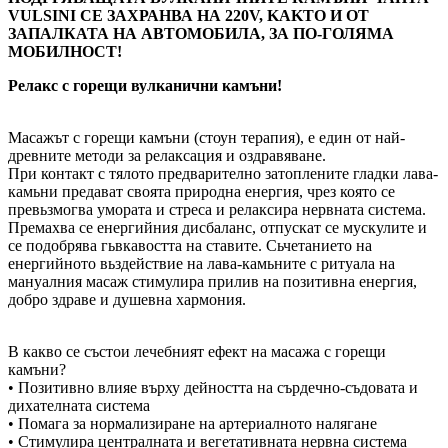
VULSINI СЕ ЗАХРАНВА НА 220V, KAKTО И ОТ
ЗАПАЛКАТА НА АВТОМОБИЛА, ЗА ПО-ГОЛЯМА
МОБИЛНОСТ!
Релакс с горещи вулканични камъни!
Масажът с горещи камъни (стоун терапия), е един от най-
древните методи за релаксация и оздравяване.
При контакт с тялото предварително затоплените гладки лава-
камьни предават своята природна енергия, чрез която се
превьзмогва умората и стреса и релаксира нервната система.
Премахва се енергийния дисбаланс, отпускат се мускулите и
се подобрява гьвкавостта на ставите. Сьчетанието на
енергийното вьздействие на лава-камьните с ритуала на
мануалния масаж стимулира прилив на позитивна енергия,
добро здраве и душевна хармония.
В какво се състои лечебният ефект на масажа с горещи
камъни?
• Позитивно влияе върху дейността на сърдечно-съдовата и
дихателната система
• Помага за нормализиране на артериалното налягане
• Стимулира централната и вегетативната нервна система