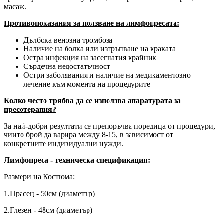
масаж.
Противопоказания за ползване на лимфопресата:
Дълбока венозна тромбоза
Наличие на болка или изтръпване на краката
Остра инфекция на засегнатия крайник
Сърдечна недостатъчност
Остри заболявания и наличие на медикаментозно
лечение към момента на процедурите
Колко често трябва да се използва апаратурата за
пресотерапия?
За най-добри резултати се препоръчва поредица от процедури,
чиито брой да варира между 8-15, в зависимост от
конкретните индивидуални нужди.
Лимфопреса - техническа спецификация:
Размери на Костюма:
1.Прасец - 50см (диаметър)
2.Глезен - 48см (диаметър)