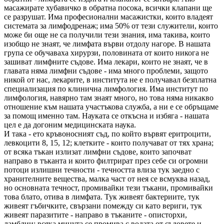
масажирате хубавичко в обратна посока, всички клапани ще
се разрушат. Има професионални масажистки, които владеят
системата за лимфодренаж; има 50% от тези служители, които
може би още не са получили тези знания, има такива, които
изобщо не знаят, че лимфата върви отдолу нагоре. В нашата
група се обучаваха хирурзи, половината от които никога не
зашиват лимфните съдове. Има лекари, които не знаят, че в
главата няма лимфни съдове - има много проблеми, защото
никой от нас, лекарите, в института не е получавал безплатна
специализация по клинична лимфология. Има институт по
лимфология, навярно там знаят много, но това няма никакво
отношение към нашата участъкова служба, а ни е се обръщаме
за помощ именно там. Науката се откъсна и избяга - нашата
цел е да догоним медицинската наука.
И така - ето кръвоносният съд, по който вървят еритроцити,
левкоцити 8, 15, 12; клетките - които получават от тях храна;
от всяка тъкан излизат лимфни съдове, които започват
направо в тъканта и които филтрират през себе си огромни
потоци излишни течности - течността влиза тук заедно с
хранителните вещества, малка част от нея се всмуква назад,
но основната течност, промивайки тези тъкани, промивайки
това блато, отива в лимфата. Тук живеят бактериите, тук
живеят гъбичките, свързани помежду си като вериги, тук
живеят паразитите - направо в тъканите - описторхи,
ламблии; всяка минута се промива с водата от съдовете и