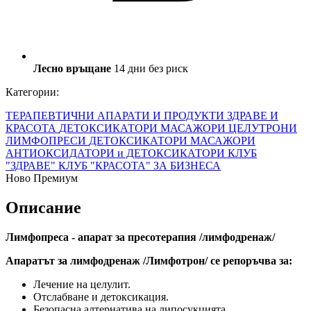
Лесно връщане
14 дни без риск
Категории:
ТЕРАПЕВТИЧНИ АПАРАТИ И ПРОДУКТИ
ЗДРАВЕ И
КРАСОТА
ДЕТОКСИКАТОРИ
МАСАЖОРИ
ЦЕЛУТРОНИ
ЛИМФОПРЕСИ
ДЕТОКСИКАТОРИ
МАСАЖОРИ
АНТИОКСИДАТОРИ и ДЕТОКСИКАТОРИ
КЛУБ
"ЗДРАВЕ"
КЛУБ "КРАСОТА"
ЗА БИЗНЕСА
Ново
Премиум
Описание
Лимфопреса - апарат за пресотерапия /лимфодренаж/
Апаратът за лимфодренаж /Лимфотрон/ се репоръчва за:
Лечение на целулит.
Отслабване и детоксикация.
Безопасна алтернатива на липосукцията.