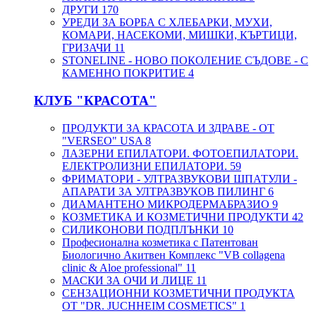
ДРУГИ
170
УРЕДИ ЗА БОРБА С ХЛЕБАРКИ, МУХИ,
КОМАРИ, НАСЕКОМИ, МИШКИ, КЪРТИЦИ,
ГРИЗАЧИ
11
STONELINE - НОВО ПОКОЛЕНИЕ СЪДОВЕ - С
КАМЕННО ПОКРИТИЕ
4
КЛУБ "КРАСОТА"
ПРОДУКТИ ЗА КРАСОТА И ЗДРАВЕ - ОТ
"VERSEO" USA
8
ЛАЗЕРНИ ЕПИЛАТОРИ. ФОТОЕПИЛАТОРИ.
ЕЛЕКТРОЛИЗНИ ЕПИЛАТОРИ.
59
ФРИМАТОРИ - УЛТРАЗВУКОВИ ШПАТУЛИ -
АПАРАТИ ЗА УЛТРАЗВУКОВ ПИЛИНГ
6
ДИАМАНТЕНО МИКРОДЕРМАБРАЗИО
9
КОЗМЕТИКА И КОЗМЕТИЧНИ ПРОДУКТИ
42
СИЛИКОНОВИ ПОДПЛЪНКИ
10
Професионална козметика с Патентован
Биологично Акитвен Комплекс "VB collagena
clinic & Aloe professional"
11
МАСКИ ЗА ОЧИ И ЛИЦЕ
11
СЕНЗАЦИОННИ КОЗМЕТИЧНИ ПРОДУКТА
ОТ "DR. JUCHHEIM COSMETICS"
1