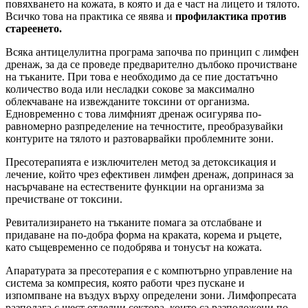
повяхването на кожата, в която и да е част на лицето и тялото.
Всичко това на практика се явява и
профилактика против
стареенето.
Всяка антицелулитна програма започва по принцип с лимфен
дренаж, за да се проведе предварително дълбоко прочистване
на тъканите. При това е необходимо да се пие достатъчно
количество вода или несладки сокове за максимално
облекчаване на извежданите токсини от организма.
Едновременно с това лимфният дренаж осигурява по-
равномерно разпределение на течностите, преобразувайки
контурите на тялото и разтоварвайки проблемните зони.
Пресотерапията е изключителен метод за детоксикация и
лечение, който чрез ефективен лимфен дренаж, допринася за
насърчаване на естествените функции на организма за
пречистване от токсини.
Ревитализирането на тъканите помага за отслабване и
придаване на по-добра форма на краката, корема и ръцете,
като същевременно се подобрява и тонусът на кожата.
Апаратурата за пресотерапия е с компютърно управление на
система за компресия, която работи чрез пускане и
изпомпване на въздух върху определени зони. Лимфопресата
разполага с шест отделни сектора, които са разположени по