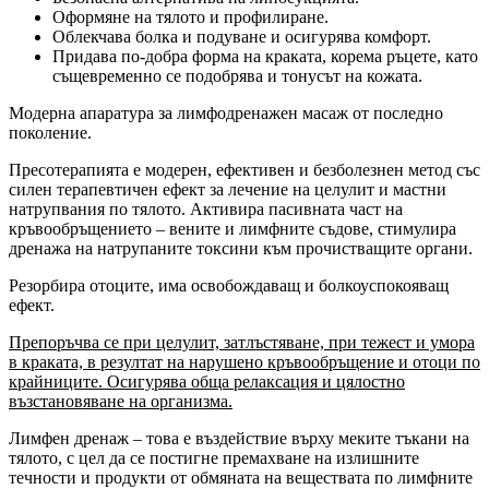
Оформяне на тялото и профилиране.
Облекчава болка и подуване и осигурява комфорт.
Придава по-добра форма на краката, корема ръцете, като
същевременно се подобрява и тонусът на кожата.
Модерна апаратура за лимфодренажен масаж от последно
поколение.
Пресотерапията е модерен, ефективен и безболезнен метод със
силен терапевтичен ефект за лечение на целулит и мастни
натрупвания по тялото. Активира пасивната част на
кръвообръщението – вените и лимфните съдове, стимулира
дренажа на натрупаните токсини към прочистващите органи.
Резорбира отоците, има освобождаващ и болкоуспокояващ
ефект.
Препоръчва се при целулит, затлъстяване, при тежест и умора
в краката, в резултат на нарушено кръвообръщение и отоци по
крайниците. Осигурява обща релаксация и цялостно
възстановяване на организма.
Лимфен дренаж – това е въздействие върху меките тъкани на
тялото, с цел да се постигне премахване на излишните
течности и продукти от обмяната на веществата по лимфните