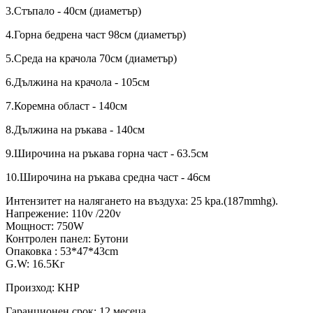
3.Стъпало - 40см (диаметър)
4.Горна бедрена част 98см (диаметър)
5.Среда на крачола 70см (диаметър)
6.Дължина на крачола - 105см
7.Коремна област - 140см
8.Дължина на ръкава - 140см
9.Широчина на ръкава горна част - 63.5см
10.Широчина на ръкава средна част - 46см
Интензитет на налягането на въздуха: 25 kpa.(187mmhg).
Напрежение: 110v /220v
Мощност: 750W
Контролен панел: Бутони
Опаковка : 53*47*43cm
G.W: 16.5Kг
Произход: КНР
Гаранционен срок: 12 месеца