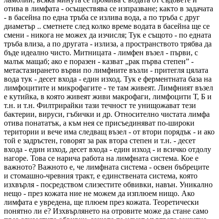
отива в лимфата - осъществява се изпразване; както в задачата
- в басейна по една тръба се излива вода, а по тръба с друг
диаметър .. сметнете след колко време водата в басейна ще се
смени - никога не можех да изчисля; Тук е същото - по едната
тръба влиза, а по другата - излиза, а пространството трябва да
бъде идеално чисто. Митницата - лимфен възел - първи, с
малък мащаб; ако е поразен - казват „рак първа степен” -
метастазирането върви по лимфните възли - притегля цялата
вода тук - десет входа - един изход. Тук е ферментната база на
лимфоцитите и микрофагите - те там живеят. Лимфният възел
е кутийка, в която живеят живи макрофаги, лимфоцити Т, Б и
т.н. и т.н. Филтрирайки тази течност те унищожават тези
бактерии, вируси, гъбички и др. Относително чистата лимфа
отива понататък, а към нея се присъединяват по-широки
територии и вече има следващ възел - от втори порядък - и ако
той е задръстен, говорят за рак втора степен и т.н. - десет
входа - един изход, десет входа - един изход - и всичко отдолу
нагоре. Това се нарича работа на лимфната система. Кое е
важното? Важното е, че лимфната система - освен бъбреците
и стомашно-чревния тракт, е единствената система, която
изхвърля - посредством слизестите обвивки, навън. Уникално
нещо - през кожата ние не можем да изплюем нищо. Ако
лимфата е увредена, ще плюем през кожата. Теоретически
понятно ли е? Изхвърлянето на отровите може да стане само