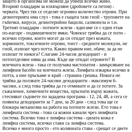
защото в организма не можеш да убиеш всичко живо.
Вторият плацдарм за изхвърляне (дробовете са петия) -
червата. Чрез тях се отделят огромно количество отрови. При
дезинтерията има слуз - това е същата тази гной - труповете на
гъбички, вируси, дезинтерийни бацили, салмонела и т.н.
Третият плацдарм - потните жлези - вдигаме се с един етаж
по-нагоре - подмишечните ямки. Човекът трябва да се поти -
всички отрови, които могат да си отидат през кожата,
хормоните, токсичните отрови, тоест - средните молекули, не
гной, излизат чрез потта. Какво правим ние, обаче, за да не
излизат те никога? Слагаме 24-часов дезодорант - и
потоотделяне няма да има. Къде ще отидат отровите? В
млечната жлеза - така се получава мастопатия - замърсяване на
лимфния басейн на млечната жлеза. Лимфата изкарва всичко в
потта, а ние пръскаме и край - страшна грешка. Никога не
трябва да ползвате 24-часови дезодоранти - максимум 6-
часови, а след това трябва да го отмивате и да се потите. За
съжаление, химичните вещества, пръснати върху кожата,
стесняват съдовете по зададена програма - 12, 24, 48, а сега се
появиха дезодоранти за 7 дни, за 20 дни - след това ще се
блокира механизма на работа на потните жлези. Ето това е
лимфната система - това са кожни канали чрез лимфната
система. Всичко това е лимфна система - цялата кожа е
лимфна система, всички стави са лимфна система.
Всичко е много просто - ето колянната става - срещат се двете