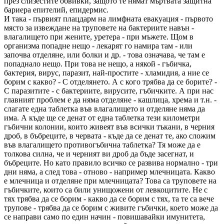
през слизестите обвивки, защото те нямат мъртвата защитна
бариера епителий, епидермис.
И така - първият плацдарм на лимфната евакуация - първото
място за извеждане на труповете на бактериите навън -
влагалището при жените, уретера - при мъжете. Щом в
организма попадне нещо - лекарят го намира там - или
започва отделяне, или болки и др. - това означава, че там е
попаднало нещо. При това не нещо, а някой - гъбичка,
бактерия, вирус, паразит, най-простите - хламидия, а ние се
борим с какво? - С отделянето. А с кого трябва да се борите? -
С паразитите - с бактериите, вирусите, гъбичките. А при нас
главният проблем е да няма отделяне - кашлица, хрема и т.н. -
слагате една таблетка във влагалището и отделяне няма да
има. А къде ще се денат от една таблетка тези километри
гъбични колонии, които живеят във всички тъкани, в черния
дроб, в бъбреците, в червата - къде да се денат те, ако сложим
във влагалището противогъбична таблетка? Тя може да е
толкова силна, че и черният ви дроб да бъде засегнат, и
бъбреците. Но като правило всичко се развива нормално - три
дни няма, а след това - отново - например млечницата. Какво
е млечница и отделяне при млечницата? Това са труповете на
гъбичките, които са били унищожени от левкоцитите. Не с
тях трябва да се борим - какво да се борим с тях, та те са вече
трупове - трябва да се борим с живите гъбички, което може да
се направи само по един начин - повишавайки имунитета,