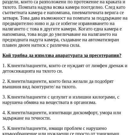
раздели, които са разположени по протежение на краката и
тялото. Помпата надува всяка камера поотделно. След като
съответната камера е напомпана, пневматичната верига се
затваря. Това дава възможност на помпата за поддържане на
предварително ниво и да се избегне изравняването на
налягането с това в другите камери. Когато една камера е
напомпана, това води до увеличаване на налягането на
предходната надута камера, създаване на автоматизиран
плавен двоен натиск с различна сила.
Кой трябва да използва апаратурата за пресотерапия?
1. Клиенти/пациенти, които се нуждаят от лимфен дренаж и
детоксикацията на тялото си.
2. Клиенти/пациенти, които биха желали да подобрят
външния вид /контурите/ на тялото.
3. Клиенти/пациенти с целулит и излишни килограми, с
нарушена обмяна на веществата в организма.
4. Клиенти/пациенти, изпитващи дискомфорт, умора или
задържане на течности.
5. Клиенти/пациенти, имащи проблем с нарушено
кръвообращение или нуждаещи се просто от тонизиращ