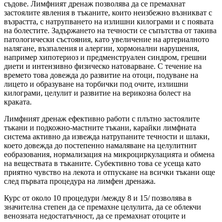
съдове. Лимфният дренаж позволява да се премахнат
застоялите явления в тъканите, които неизбежно възникват с
възрастта, с натрупването на излишни килограми и с появата
на болестите. Задържането на течности се съпътства от такива
патологически състояния, като увеличение на артериалното
налягане, възпаления и алергии, хормонални нарушения,
например хипотериоз и предменструален синдром, грешни
диети и интензивно физическо натоварване. С течение на
времето това довежда до развитие на отоци, подуване на
лицето и образуване на торбички под очите, излишни
килограми, целулит и развитие на верикозна болест на
краката.
Лимфният дренаж ефективно работи с плътно застоялите
тъкани и подкожно-мастните тъкани, карайки лимфната
система активно да извежда натрупаните течности и шлаки,
което довежда до постепенно намаляване на целулитнит
еобразования, нормализация на микроциркулацията и обмена
на веществата в тъканите. Субективно това се усеща като
приятно чувство на лекота и отпускане на всички тъкани още
след първата процедура на лимфен дренажа.
Курс от около 10 процедури /между 8 и 15/ позволява в
значителна степен да се премахне целулита, да се облекчи
венозната недостатъчност, да се премахнат отоците и