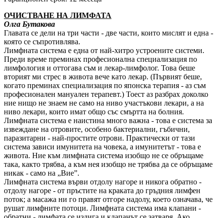
ОЧИСТВАНЕ НА ЛИМФАТА
Олга Бутакова
Главата се дели на три части - две части, които мислят и една -
която се съпротивлява.
Лимфната система е една от най-хитро устроените системи.
Преди време преминах професионална специализация по
лимфология и оттогава съм и лекар-лимфолог. Това беше
вторият ми стрес в живота вече като лекар. (Първият беше,
когато преминах специализация по японска терапия - аз съм
професионален мануален терапевт.) Тоест аз разбрах доколко
ние нищо не знаем не само на ниво участъкови лекари, а на
ниво лекари, които имат общо със смъртта на болния.
Лимфната система е наистина много важна - това е система за
извеждане на отровите, особено бактериални, гъбични,
паразитарни - най-простите отрови. Практически от тази
система зависи имунитета на човека, а имунитетът - това е
живота. Ние към лимфната система изобщо не се обръщаме
така, както трябва, а към нея изобщо не трябва да се обръщаме
никак - само на „Вие”.
Лимфната система върви отдолу нагоре и никога обратно -
отдолу нагоре - от пръстите на краката до гръдния лимфен
поток; а масажа ни го правят отгоре надолу, което означава, че
рушат лимфните потоци. Лимфната система има клапани -
обратни - лимфата се издига и клапанът се затваря. Ако