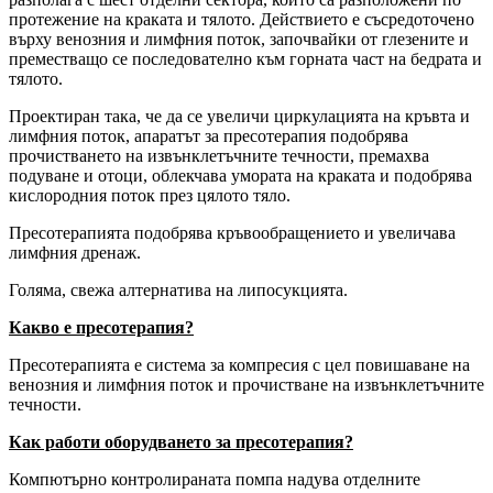
протежение на краката и тялото. Действието е съсредоточено
върху венозния и лимфния поток, започвайки от глезените и
преместващо се последователно към горната част на бедрата и
тялото.
Проектиран така, че да се увеличи циркулацията на кръвта и
лимфния поток, апаратът за пресотерапия подобрява
прочистването на извънклетъчните течности, премахва
подуване и отоци, облекчава умората на краката и подобрява
кислородния поток през цялото тяло.
Пресотерапията подобрява кръвообращението и увеличава
лимфния дренаж.
Голяма, свежа алтернатива на липосукцията.
Какво е пресотерапия?
Пресотерапията е система за компресия с цел повишаване на
венозния и лимфния поток и прочистване на извънклетъчните
течности.
Как работи оборудването за пресотерапия?
Компютърно контролираната помпа надува отделните