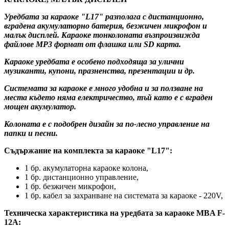
Уредбата за караоке "L17" разполага с дистанционно,
вградена акумулаторно батерия, безжичен микрофон и
малък дисплей. Караоке тонколоната възпроизвижда
файлове МР3 формат от
флашка или
SD карта.
Караоке уредбата е особено подходяща за улични
музиканти, купони, празненства, презентации и др.
Системата за караоке е много удобна и за ползване на
места където няма електричество, тъй като е с вграден
мощен акумулатор.
Колоната е с подобрен дизайн за по-лесно управление на
папки и песни.
Съдържание на комплекта за караоке "L17":
1 бр. акумулаторна караоке колона,
1 бр. дистанционно управление,
1 бр. безжичен микрофон,
1 бр. кабел за захранване на системата за караоке - 220V,
Техническа характеристика на уредбата за караоке
MBA F-
12A
: