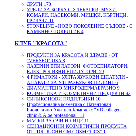
ДРУГИ
170
УРЕДИ ЗА БОРБА С ХЛЕБАРКИ, МУХИ,
КОМАРИ, НАСЕКОМИ, МИШКИ, КЪРТИЦИ,
ГРИЗАЧИ
11
STONELINE - НОВО ПОКОЛЕНИЕ СЪДОВЕ - С
КАМЕННО ПОКРИТИЕ
4
КЛУБ "КРАСОТА"
ПРОДУКТИ ЗА КРАСОТА И ЗДРАВЕ - ОТ
"VERSEO" USA
8
ЛАЗЕРНИ ЕПИЛАТОРИ. ФОТОЕПИЛАТОРИ.
ЕЛЕКТРОЛИЗНИ ЕПИЛАТОРИ.
59
ФРИМАТОРИ - УЛТРАЗВУКОВИ ШПАТУЛИ -
АПАРАТИ ЗА УЛТРАЗВУКОВ ПИЛИНГ
6
ДИАМАНТЕНО МИКРОДЕРМАБРАЗИО
9
КОЗМЕТИКА И КОЗМЕТИЧНИ ПРОДУКТИ
42
СИЛИКОНОВИ ПОДПЛЪНКИ
10
Професионална козметика с Патентован
Биологично Акитвен Комплекс "VB collagena
clinic & Aloe professional"
11
МАСКИ ЗА ОЧИ И ЛИЦЕ
11
СЕНЗАЦИОННИ КОЗМЕТИЧНИ ПРОДУКТА
ОТ "DR. JUCHHEIM COSMETICS"
1