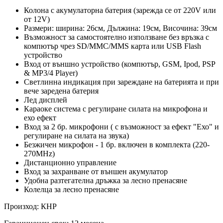
Колона с акумулаторна батерия (зарежда се от 220V или
от 12V)
Размери: ширина: 26см, Дължина: 19см, Височина: 39см
Възможност за самостоятелно използване без връзка с
компютър чрез SD/MMC/MMS карта или USB Flash
устройство
Вход от външно устройство (компютър, GSM, Ipod, PSP
& MP3/4 Player)
Светлинна индикация при зареждане на батерията и при
вече заредена батерия
Лед дисплей
Караоке система с регулиране силата на микрофона и
ехо ефект
Вход за 2 бр. микрофони ( с възможност за ефект "Ехо" и
регулиране на силата на звука)
Безжичен микрофон - 1 бр. включен в комплекта (220-
270MHz)
Дистанционно управление
Вход за захранване от външен акумулатор
Удобна разтегателна дръжка за лесно пренасяне
Колелца за лесно пренасяне
Произход: КНР