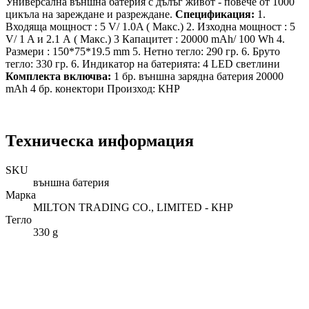
Универсална външна батерия с дълъг живот - повече от 1000
цикъла на зареждане и разреждане.
Спецификация:
1.
Входяща мощност : 5 V/ 1.0A ( Макс.) 2. Изходна мощност : 5
V/ 1 A и 2.1 А ( Макс.) 3 Капацитет : 20000 mAh/ 100 Wh 4.
Размери : 150*75*19.5 mm 5. Нетно тегло: 290 гр. 6. Бруто
тегло: 330 гр. 6. Индикатор на батерията: 4 LED светлини
Комплекта включва:
1 бр. външна зарядна батерия 20000
mAh 4 бр. конектори Произход: КНР
Техническа информация
SKU
външна батерия
Марка
MILTON TRADING CO., LIMITED - КНР
Тегло
330 g