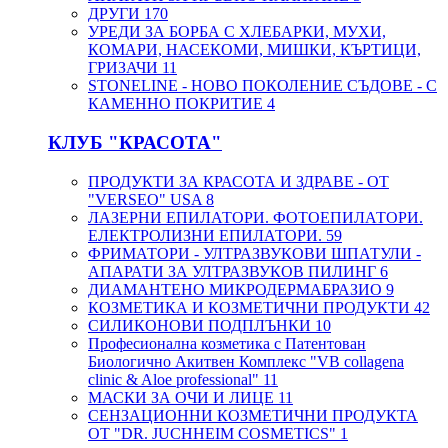
ДРУГИ
170
УРЕДИ ЗА БОРБА С ХЛЕБАРКИ, МУХИ,
КОМАРИ, НАСЕКОМИ, МИШКИ, КЪРТИЦИ,
ГРИЗАЧИ
11
STONELINE - НОВО ПОКОЛЕНИЕ СЪДОВЕ - С
КАМЕННО ПОКРИТИЕ
4
КЛУБ "КРАСОТА"
ПРОДУКТИ ЗА КРАСОТА И ЗДРАВЕ - ОТ
"VERSEO" USA
8
ЛАЗЕРНИ ЕПИЛАТОРИ. ФОТОЕПИЛАТОРИ.
ЕЛЕКТРОЛИЗНИ ЕПИЛАТОРИ.
59
ФРИМАТОРИ - УЛТРАЗВУКОВИ ШПАТУЛИ -
АПАРАТИ ЗА УЛТРАЗВУКОВ ПИЛИНГ
6
ДИАМАНТЕНО МИКРОДЕРМАБРАЗИО
9
КОЗМЕТИКА И КОЗМЕТИЧНИ ПРОДУКТИ
42
СИЛИКОНОВИ ПОДПЛЪНКИ
10
Професионална козметика с Патентован
Биологично Акитвен Комплекс "VB collagena
clinic & Aloe professional"
11
МАСКИ ЗА ОЧИ И ЛИЦЕ
11
СЕНЗАЦИОННИ КОЗМЕТИЧНИ ПРОДУКТА
ОТ "DR. JUCHHEIM COSMETICS"
1