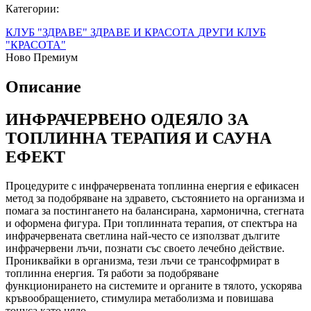
Категории:
КЛУБ "ЗДРАВЕ"
ЗДРАВЕ И КРАСОТА
ДРУГИ
КЛУБ
"КРАСОТА"
Ново
Премиум
Описание
ИНФРАЧЕРВЕНО ОДЕЯЛО ЗА
ТОПЛИННА ТЕРАПИЯ И САУНА
ЕФЕКТ
Процедурите с инфрачервената топлинна енергия е ефикасен
метод за подобряване на здравето, състоянието на организма и
помага за постингането на балансирана, хармонична, стегната
и оформена фигура. При топлинната терапия, от спектъра на
инфрачервената светлина най-често се използват дългите
инфрачервени лъчи, познати със своето лечебно действие.
Прониквайки в организма, тези лъчи се трансофрмират в
топлинна енергия. Тя работи за подобряване
функционирането на системите и органите в тялото, ускорява
кръвообращението, стимулира метаболизма и повишава
тонуса като цяло.