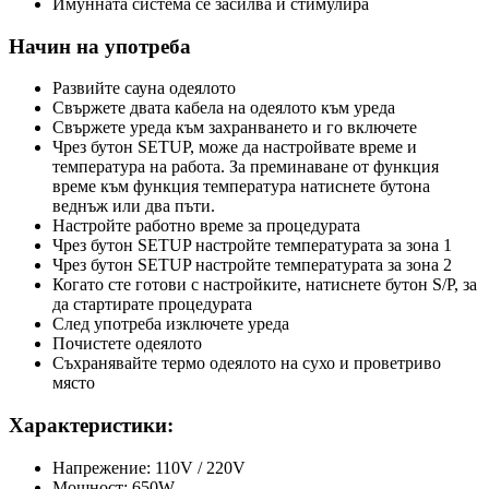
Имунната система се засилва и стимулира
Начин на употреба
Развийте сауна одеялото
Свържете двата кабела на одеялото към уреда
Свържете уреда към захранването и го включете
Чрез бутон SETUP, може да настройвате време и
температура на работа. За преминаване от функция
време към функция температура натиснете бутона
веднъж или два пъти.
Настройте работно време за процедурата
Чрез бутон SETUP настройте температурата за зона 1
Чрез бутон SETUP настройте температурата за зона 2
Когато сте готови с настройките, натиснете бутон S/P, за
да стартирате процедурата
След употреба изключете уреда
Почистете одеялото
Съхранявайте термо одеялото на сухо и проветриво
място
Характеристики:
Напрежение: 110V / 220V
Мощност: 650W