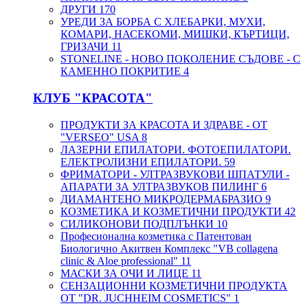
ДРУГИ
170
УРЕДИ ЗА БОРБА С ХЛЕБАРКИ, МУХИ,
КОМАРИ, НАСЕКОМИ, МИШКИ, КЪРТИЦИ,
ГРИЗАЧИ
11
STONELINE - НОВО ПОКОЛЕНИЕ СЪДОВЕ - С
КАМЕННО ПОКРИТИЕ
4
КЛУБ "КРАСОТА"
ПРОДУКТИ ЗА КРАСОТА И ЗДРАВЕ - ОТ
"VERSEO" USA
8
ЛАЗЕРНИ ЕПИЛАТОРИ. ФОТОЕПИЛАТОРИ.
ЕЛЕКТРОЛИЗНИ ЕПИЛАТОРИ.
59
ФРИМАТОРИ - УЛТРАЗВУКОВИ ШПАТУЛИ -
АПАРАТИ ЗА УЛТРАЗВУКОВ ПИЛИНГ
6
ДИАМАНТЕНО МИКРОДЕРМАБРАЗИО
9
КОЗМЕТИКА И КОЗМЕТИЧНИ ПРОДУКТИ
42
СИЛИКОНОВИ ПОДПЛЪНКИ
10
Професионална козметика с Патентован
Биологично Акитвен Комплекс "VB collagena
clinic & Aloe professional"
11
МАСКИ ЗА ОЧИ И ЛИЦЕ
11
СЕНЗАЦИОННИ КОЗМЕТИЧНИ ПРОДУКТА
ОТ "DR. JUCHHEIM COSMETICS"
1