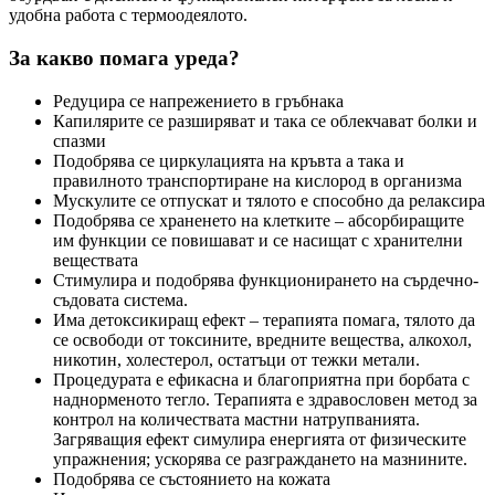
удобна работа с термоодеялото.
За какво помага уреда?
Редуцира се напрежението в гръбнака
Капилярите се разширяват и така се облекчават болки и
спазми
Подобрява се циркулацията на кръвта а така и
правилното транспортиране на кислород в организма
Мускулите се отпускат и тялото е способно да релаксира
Подобрява се храненето на клетките – абсорбиращите
им функции се повишават и се насищат с хранителни
веществата
Стимулира и подобрява функционирането на сърдечно-
съдовата система.
Има детоксикиращ ефект – терапията помага, тялото да
се освободи от токсините, вредните вещества, алкохол,
никотин, холестерол, остатъци от тежки метали.
Процедурата е ефикасна и благоприятна при борбата с
наднорменото тегло. Терапията е здравословен метод за
контрол на количествата мастни натрупванията.
Загряващия ефект симулира енергията от физическите
упражнения; ускорява се разграждането на мазнините.
Подобрява се състоянието на кожата