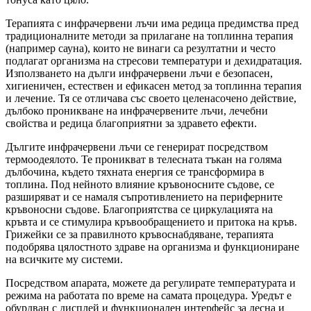
Терапията с инфрачервени лъчи има редица предимства пред
традиционалните методи за прилагане на топлинна терапия
(например сауна), които не винаги са резултатни и често
подлагат организма на стресови температури и дехидратация.
Използването на дълги инфрачервени лъчи е безопасен,
хигиеничен, естествен и ефикасен метод за топлинна терапия
и лечение. Тя се отличава със своето целенасочено действие,
дълбоко проникване на инфрачервените лъчи, лечебни
свойства и редица благоприятни за здравето ефекти.
Дългите инфрачервени лъчи се генерират посредством
термоодеялото. Те проникват в телесната тъкан на голяма
дълбочина, където тяхната енергия се трансформира в
топлина. Под нейното влияние кръвоносните съдове, се
разширяват и се намаля съпротивлението на периферните
кръвоносни съдове. Благоприятства се циркулацията на
кръвта и се стимулира кръвообращението и притока на кръв.
Грижейки се за правилното кръвоснабдяване, терапията
подобрява цялостното здраве на организма и функциониране
на всичките му системи.
Посредством апарата, можете да регулирате температурата и
режима на работата по време на самата процедура. Уредът е
обурдван с дисплей и функционален интерфейс за лесна и