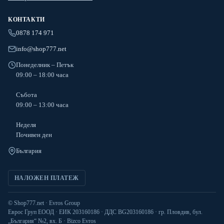
КОНТАКТИ
0878 174 971
info@shop777.net
Понеделник – Петък
09:00 – 18:00 часа
Събота
09:00 – 13:00 часа
Неделя
Почивен ден
България
НАЛОЖЕН ПЛАТЕЖ
© Shop777.net · Evros Group
Еврос Груп ЕООД · ЕИК 203160186 · ДДС BG203160186 · гр. Пловдив, бул.
„България“ №2, вх. Б · Bizco Evros