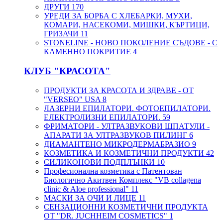
ДРУГИ
170
УРЕДИ ЗА БОРБА С ХЛЕБАРКИ, МУХИ,
КОМАРИ, НАСЕКОМИ, МИШКИ, КЪРТИЦИ,
ГРИЗАЧИ
11
STONELINE - НОВО ПОКОЛЕНИЕ СЪДОВЕ - С
КАМЕННО ПОКРИТИЕ
4
КЛУБ "КРАСОТА"
ПРОДУКТИ ЗА КРАСОТА И ЗДРАВЕ - ОТ
"VERSEO" USA
8
ЛАЗЕРНИ ЕПИЛАТОРИ. ФОТОЕПИЛАТОРИ.
ЕЛЕКТРОЛИЗНИ ЕПИЛАТОРИ.
59
ФРИМАТОРИ - УЛТРАЗВУКОВИ ШПАТУЛИ -
АПАРАТИ ЗА УЛТРАЗВУКОВ ПИЛИНГ
6
ДИАМАНТЕНО МИКРОДЕРМАБРАЗИО
9
КОЗМЕТИКА И КОЗМЕТИЧНИ ПРОДУКТИ
42
СИЛИКОНОВИ ПОДПЛЪНКИ
10
Професионална козметика с Патентован
Биологично Акитвен Комплекс "VB collagena
clinic & Aloe professional"
11
МАСКИ ЗА ОЧИ И ЛИЦЕ
11
СЕНЗАЦИОННИ КОЗМЕТИЧНИ ПРОДУКТА
ОТ "DR. JUCHHEIM COSMETICS"
1