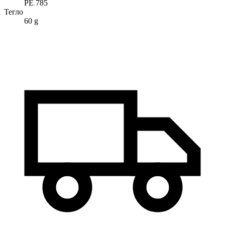
PE 785
Тегло
60 g