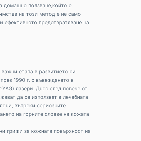
за домашно ползване,който е
имства на този метод е не само
 и ефективното предотвратяване на
важни етапа в развитието си.
през 1990 г. с въвеждането в
:YAG) лазери. Днес след повече от
жават да се използват в лечебната
алони, въпреки сериозните
ането на горните слоеве на кожата
ни грижи за кожната повърхност на