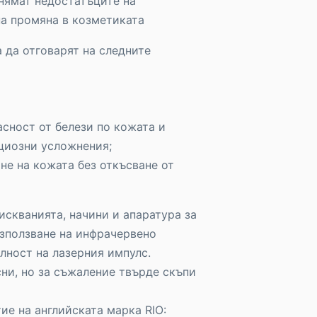
нямат недостатъците на
на промяна в козметиката
 да отговарят на следните
асност от белези по кожата и
циозни усложнения;
не на кожата без откъсване от
искванията, начини и апаратура за
използване на инфрачервено
лност на лазерния импулс.
ни, но за съжаление твърде скъпи
ие на английската марка RIO: