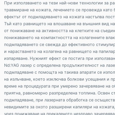
При използването на тези най-нови технологии за р
травмиране на кожата, лечението се провежда като 
ефектът от подмладяването на кожата настъпва пост
Тъй като равнището на влошаване на външния вид на
от понижаване на активността на клетките на съеди
понижаването на компактността на колагенните влакн
подмладяването се свежда до ефективното стимулир
и нарастването на колагена на равнището на папила
изпаряване. Нужният ефект се постига при използва
Nd:YAG лазер с определена продължителност на лазе
подмладяване с помощта на такива апарати се изпол
на излъчване, което изключва болкови усещания и п
време на процедурата при умерено зачервяване на о
приятна, равномерно разпределена топлина. Освен с
подмладяване, при лазерната обработка се осъществ
невидимите за окото разширени капиляри на кожата,
чрез понижаване на прекаленото нездраво зачервява