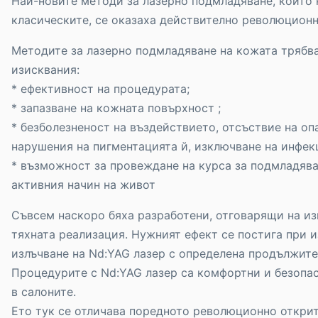
Най-новите методи за лазерно подмладяване, които 
класическите, се оказаха действително революцион
Методите за лазерно подмладяване на кожата трябва
изисквания:
* ефективност на процедурата;
* запазване на кожната повърхност ;
* безболезненост на въздействието, отсъствие на оп
нарушения на пигментацията й, изключване на инфек
* възможност за провеждане на курса за подмладява
активния начин на живот
Съвсем наскоро бяха разработени, отговарящи на из
тяхната реализация. Нужният ефект се постига при 
излъчване на Nd:YAG лазер с определена продължите
Процедурите с Nd:YAG лазер са комфортни и безопас
в салоните.
Ето тук се отличава поредното революционно открит