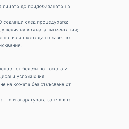
а лицето до придобиването на
-9 седмици след процедурата;
арушения на кожната пигментация;
е потърсят методи на лазерно
исквания:
асност от белези по кожата и
циозни усложнения;
не на кожата без откъсване от
акто и апаратурата за тяхната