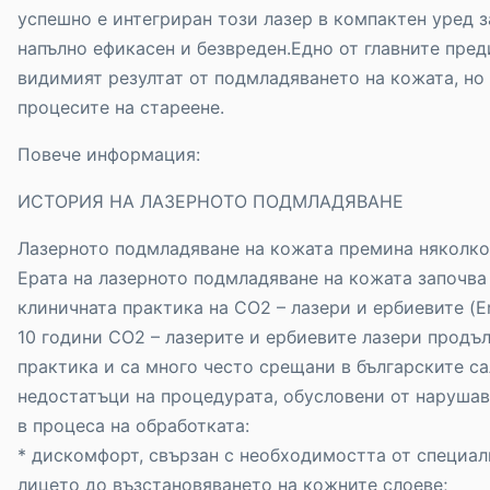
успешно е интегриран този лазер в компактен уред 
напълно ефикасен и безвреден.Едно от главните пред
видимият резултат от подмладяването на кожата, но
процесите на стареене.
Повече информация:
ИСТОРИЯ НА ЛАЗЕРНОТО ПОДМЛАДЯВАНЕ
Лазерното подмладяване на кожата премина няколко 
Ерата на лазерното подмладяване на кожата започва 
клиничната практика на CO2 – лазери и ербиевите (Er
10 години CO2 – лазерите и ербиевите лазери продъл
практика и са много често срещани в българските с
недостатъци на процедурата, обусловени от нарушав
в процеса на обработката:
* дискомфорт, свързан с необходимостта от специал
лицето до възстановяването на кожните слоеве;