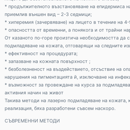
* продължителното възстановяване на епидермиса н
приемлив външен вид – 2-3 седмици;
* хиперемия (зачервяване) на лицето в течение на 4
* опасността от временни, а понякога и от трайни н
От казаното по-горе произтича необходимостта да с
подмладяване на кожата, отговарящи на следните из
* ефективност на процедурата;
* запазване на кожната повърхност ;
* безболезненост на въздействието, отсъствие на оп
нарушения на пигментацията й, изключване на инфек
* възможност за провеждане на курса за подмладява
активния начин на живот
Такива методи на лазерно подмладяване на кожата, к
реализация, бяха разработени съвсем наскоро.
СЪВРЕМЕННИ МЕТОДИ