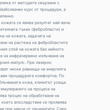
азлика от методите свързани с
безболезнен курс от процедури, а
епенно.
 кожата се явява резултат най-вече
нителната тъкан (фибробласти) и
а на кожата, задачата на
ане на растежа на фибробластите
рния слой на кожата без нейното
не на инфрачервено излъчване на
рния импулс. При лазерно
зват ниски равнища на енергията
рави процедурата комфортна. По
блъчваната кожа, клиентът усеща
тимулирането на процеса на
ява процес на обработване на
 което впоследствие се проявява
не при някои от пациентите. След