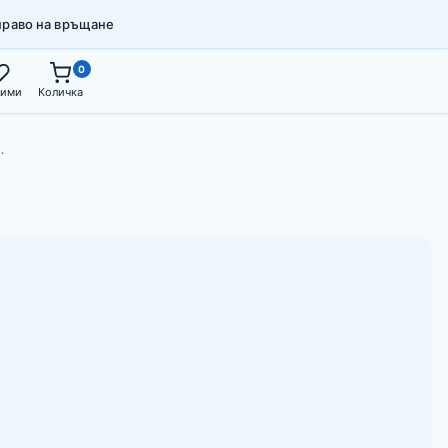
право на връщане
0
ими
Количка
…