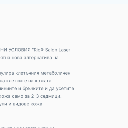
 УСЛОВИЯ "Rio® Salon Laser
ятна нова алтернатива на
мулира клетъчния метаболичен
на клетките на кожата.
иниите и бръчките и да усетите
кожа само за 2-3 седмици.
упи и видове кожа