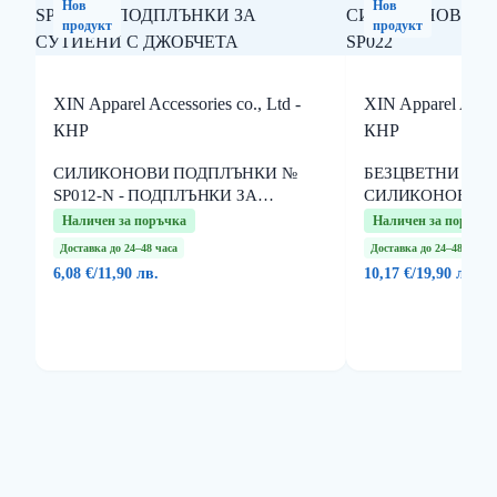
Нов
Нов
продукт
продукт
XIN Apparel Accessories co., Ltd -
XIN Apparel Access
КНР
КНР
СИЛИКОНОВИ ПОДПЛЪНКИ №
БЕЗЦВЕТНИ ПО
SP012-N - ПОДПЛЪНКИ ЗА
СИЛИКОНОВИ П
СУТИЕНИ С ДЖОБЧЕТА
SP022
Наличен за поръчка
Наличен за поръчка
Доставка до 24–48 часа
Доставка до 24–48 часа
6,08 €
/
11,90 лв.
10,17 €
/
19,90 лв.