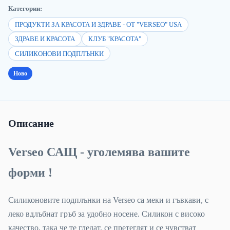
Категории:
ПРОДУКТИ ЗА КРАСОТА И ЗДРАВЕ - ОТ "VERSEO" USA
ЗДРАВЕ И КРАСОТА
КЛУБ "КРАСОТА"
СИЛИКОНОВИ ПОДПЛЪНКИ
Ново
Описание
Verseo САЩ - уголемява вашите
форми !
Силиконовите подплънки на Verseo са меки и гъвкави, с
леко вдлъбнат гръб за удобно носене. Силикон с високо
качество, така че те гледат, се претеглят и се чувстват