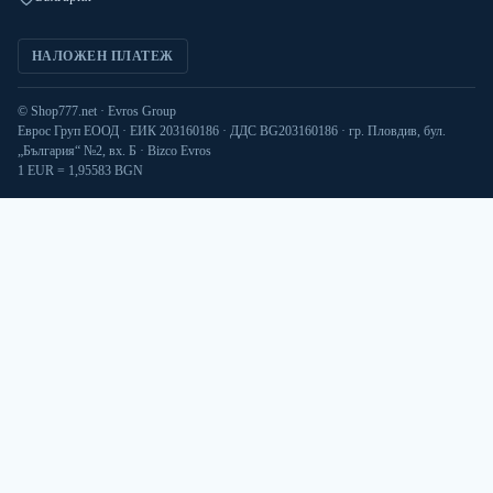
НАЛОЖЕН ПЛАТЕЖ
© Shop777.net · Evros Group
Еврос Груп ЕООД · ЕИК 203160186 · ДДС BG203160186 · гр. Пловдив, бул.
„България“ №2, вх. Б · Bizco Evros
1 EUR = 1,95583 BGN